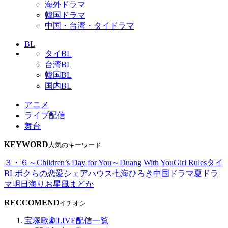
海外ドラマ
韓国ドラマ
中国・台湾・タイドラマ
BL
タイBL
台湾BL
韓国BL
国内BL
アニメ
ライブ配信
舞台
KEYWORD
人気のキーワード
３・６～Children’s Day for You～
Duang With You
Girl Rules
タイ
BL
ボクらの恋愛シェアハウス
七海ひろき
中国ドラマ
夏ドラ
マ
明日海りお
星風まどか
RECCOMEND
イチオシ
宝塚歌劇LIVE配信一覧