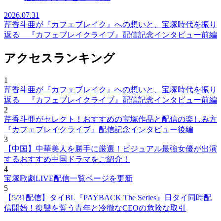
2026.07.31
芹香斗亜が『カフェブレイク』への想いと、宝塚時代を振り
返る 『カフェブレイクライブ』配信記念インタビュー前編
アクセスランキング
1
芹香斗亜が『カフェブレイク』への想いと、宝塚時代を振り
返る 『カフェブレイクライブ』配信記念インタビュー前編
2
芹香斗亜がセレクト！おすすめの宝塚作品と配信の楽しみ方
『カフェブレイクライブ』配信記念インタビュー後編
3
【中国】中華美人を勝手に厳選！ビジュアル最強女優が出演
するおすすめ中国ドラマをご紹介！
4
宝塚歌劇LIVE配信一覧ページを更新
5
【5/31配信】タイBL『PAYBACK The Series』日タイ同時配
信開始！復讐を誓う青年と冷徹なCEOの危険な取引