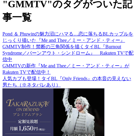
"GMMTV"のタグがついた記
事一覧
Pond ＆ Phuwinの魅力沼にハマる…恋に落ちるBLカップルを
じっくり描いた『Me and Thee／ミー・アンド・ティー』
GMMTV制作！禁断の三角関係を描くタイBL『Burnout
Syndrome／バーンアウト・シンドローム』 Rakuten TVで配
信中
GMMTVの新作『Me and Thee／ミー・アンド・ティー』が
Rakuten TVで配信中！
人気カプも登場！タイBL『Only Friends』の本音の見えない
男たち（※ネタバレあり）