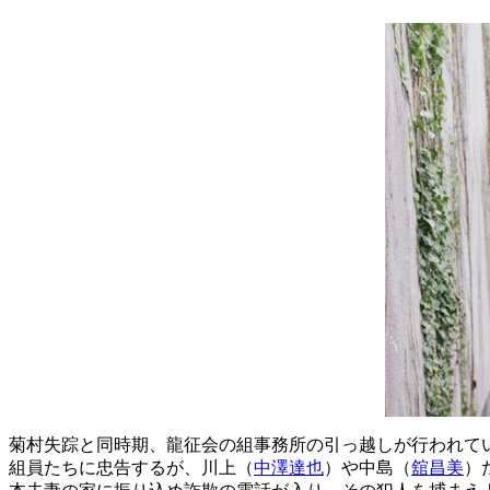
菊村失踪と同時期、龍征会の組事務所の引っ越しが行われて
組員たちに忠告するが、川上（
中澤達也
）や中島（
舘昌美
）