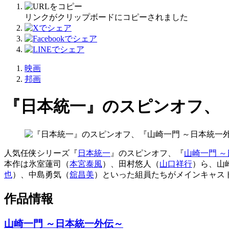
リンクがクリップボードにコピーされました
映画
邦画
『日本統一』のスピンオフ、
人気任侠シリーズ『
日本統一
』のスピンオフ、『
山崎一門 
本作は氷室蓮司（
本宮泰風
）、田村悠人（
山口祥行
）ら、山
也
）、中島勇気（
舘昌美
）といった組員たちがメインキャス
作品情報
山崎一門 ～日本統一外伝～