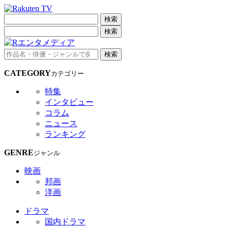
検索
検索
検索
CATEGORY
カテゴリー
特集
インタビュー
コラム
ニュース
ランキング
GENRE
ジャンル
映画
邦画
洋画
ドラマ
国内ドラマ