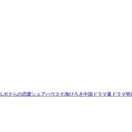
L
ボクらの恋愛シェアハウス
七海ひろき
中国ドラマ
夏ドラマ
明