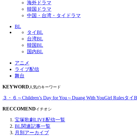
海外ドラマ
韓国ドラマ
中国・台湾・タイドラマ
BL
タイBL
台湾BL
韓国BL
国内BL
アニメ
ライブ配信
舞台
KEYWORD
人気のキーワード
３・６～Children’s Day for You～
Duang With You
Girl Rules
タイB
RECCOMEND
イチオシ
宝塚歌劇LIVE配信一覧
BL関連記事一覧
月別アーカイブ