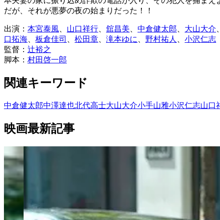
本夫妻の家に振り込め詐欺の電話が入り、その犯人を捕まえ
だが、それが悪夢の夜の始まりだった！！
出演：
本宮泰風
、
山口祥行
、
舘昌美
、
中倉健太郎
、
大山大介
口拓海
、
板倉佳司
、
松田章
、
滝本ゆに
、
野村祐人
、
小沢仁志
監督：
辻裕之
脚本：
村田啓一郎
関連キーワード
中倉健太郎
中澤達也
北代高士
大山大介
小手山雅
小沢仁志
山口
映画最新記事