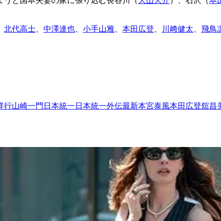
ようと国本夫妻の家に張り込む長谷川（
大山大介
）、石沢（
本
、
北代高士
、
中澤達也
、
小手山雅
、
本田広登
、
川﨑健太
、
飛鳥
祥行
山崎一門
日本統一
日本統一外伝
最新
本宮泰風
本田広登
舘昌