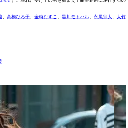
田広登
）。現れた受け子の男を捕まえて組事務所に連行するの
凛
、
高橋ひろ子
、
金時むすこ
、
黒川モトハル
、
永尾宗大
、
大竹
美