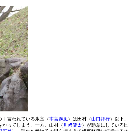
つく言われている氷室（
本宮泰風
）は田村（
山口祥行
）以下、
をかってしまう。一方、山村（
川﨑健太
）が懇意にしている国