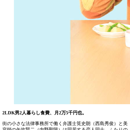
2LDK男2人暮らし食費、月2万5千円也。
街の小さな法律事務所で働く弁護士筧史朗（西島秀俊）と美
容師の矢吹賢二（内野聖陽）は同居する恋人同士。ふたりの