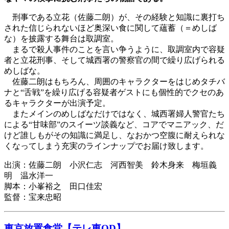
刑事である立花（佐藤二朗）が、その経験と知識に裏打ち
された信じられないほど奥深い食に関して蘊蓄（＝めしば
な）を披露する舞台は取調室。
まるで殺人事件のことを言い争うように、取調室内で容疑
者と立花刑事、そして城西署の警察官の間で繰り広げられる
めしばな。
佐藤二朗はもちろん、周囲のキャラクターをはじめタチバ
ナと“舌戦”を繰り広げる容疑者ゲストにも個性的でクセのあ
るキャラクターが出演予定。
またメインのめしばなだけではなく、城西署婦人警官たち
による“甘味部”のスイーツ談義など、コアでマニアック、だ
けど誰しもがその知識に満足し、なおかつ空腹に耐えられな
くなってしまう充実のラインナップでお届け致します。
出演：佐藤二朗 小沢仁志 河西智美 鈴木身来 梅垣義
明 温水洋一
脚本：小峯裕之 田口佳宏
監督：宝来忠昭
東京放置食堂【テレ東OD】