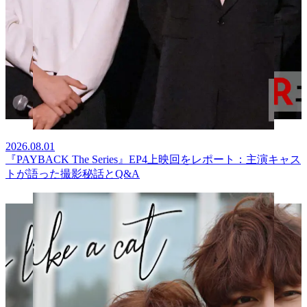
2026.08.01
『PAYBACK The Series』EP4上映回をレポート：主演キャス
トが語った撮影秘話とQ&A