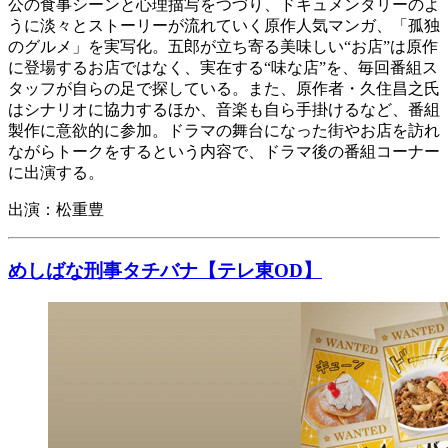
公の食事シーンと心理描写をつづり、ドキュメンタリーのよ
うに淡々とストーリーが流れていく原作人気マンガ、「孤独
のグルメ」を実写化。五郎が立ち寄る美味しい“お店”は原作
に登場するお店ではなく、実在する“味な店”を、毎回番組ス
タッフが自らの足で探している。また、原作者・久住昌之氏
はシナリオに協力するほか、音楽も自ら手掛けるなど、番組
製作に意欲的に参加。ドラマの舞台になった街やお店を訪れ
ながらトークをするという内容で、ドラマ後の番組コーナー
に出演する。
出演：松重豊
めしばな刑事タチバナ【テレ東OD】