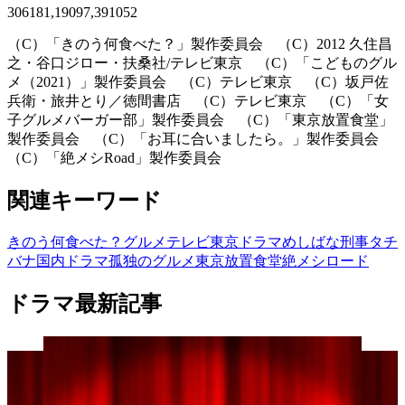
306181,19097,391052
（C）「きのう何食べた？」製作委員会 （C）2012 久住昌
之・谷口ジロー・扶桑社/テレビ東京 （C）「こどものグル
メ（2021）」製作委員会 （C）テレビ東京 （C）坂戸佐
兵衛・旅井とり／徳間書店 （C）テレビ東京 （C）「女
子グルメバーガー部」製作委員会 （C）「東京放置食堂」
製作委員会 （C）「お耳に合いましたら。」製作委員会
（C）「絶メシRoad」製作委員会
関連キーワード
きのう何食べた？
グルメ
テレビ東京
ドラマ
めしばな刑事タチ
バナ
国内ドラマ
孤独のグルメ
東京放置食堂
絶メシロード
ドラマ最新記事