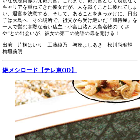
いな初志貫徹の元裁判官。これまで、裁判官として幾度なく
キャリアを重ねてきた彼女だが、人を裁くことに疲れてしま
い、退官を決意する。そして、あることをきっかけに、日出
子は大島へ！その場所で、祖父から受け継いだ『風待屋』を
一人で営む寡黙な若い店主・小宮山渚と大島名物の“くさ
や”との出会いが、彼女の第二の物語の扉を開ける！
出演：片桐はいり 工藤綾乃 与座よしあき 松川尚瑠輝
梅垣義明
絶メシロード【テレ東OD】