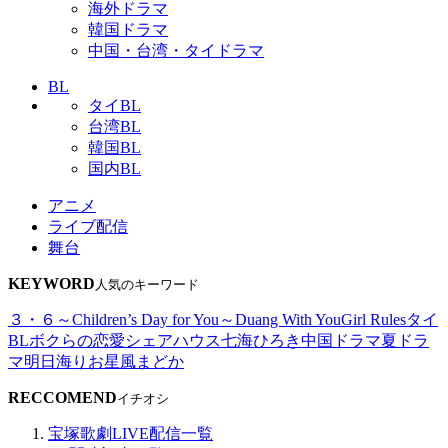
海外ドラマ
韓国ドラマ
中国・台湾・タイドラマ
BL
タイBL
台湾BL
韓国BL
国内BL
アニメ
ライブ配信
舞台
KEYWORD
人気のキーワード
３・６～Children’s Day for You～
Duang With You
Girl Rules
タイ
BL
ボクらの恋愛シェアハウス
七海ひろき
中国ドラマ
夏ドラ
マ
明日海りお
星風まどか
RECCOMEND
イチオシ
宝塚歌劇LIVE配信一覧