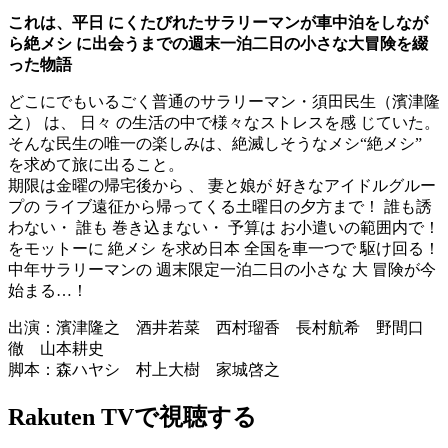
これは、平日 にくたびれたサラリーマンが車中泊をしなが
ら絶メシ に出会うまでの週末一泊二日の小さな大冒険を綴
った物語
どこにでもいるごく普通のサラリーマン・須田民生（濱津隆
之） は、 日々 の生活の中で様々なストレスを感 じていた。
そんな民生の唯一の楽しみは、絶滅しそうなメシ“絶メシ”
を求めて旅に出ること。
期限は金曜の帰宅後から 、 妻と娘が 好きなアイドルグルー
プの ライブ遠征から帰ってくる土曜日の夕方まで！ 誰も誘
わない・ 誰も 巻き込まない・ 予算は お小遣いの範囲内で！
をモットーに 絶メシ を求め日本 全国を車一つで 駆け回る！
中年サラリーマンの 週末限定一泊二日の小さな 大 冒険が今
始まる…！
出演：濱津隆之 酒井若菜 西村瑠香 長村航希 野間口
徹 山本耕史
脚本：森ハヤシ 村上大樹 家城啓之
Rakuten TVで視聴する