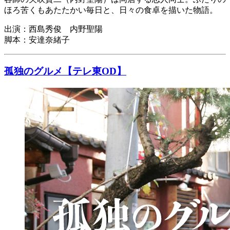
ほろ苦くもあたたかい毎日と、日々の食卓を描いた物語。
出演：西島秀俊 内野聖陽
脚本：安達奈緒子
孤独のグルメ【テレ東OD】