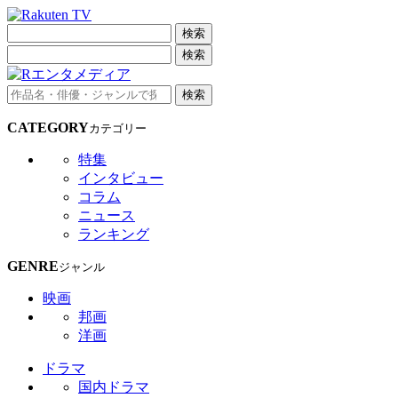
検索
検索
検索
CATEGORY
カテゴリー
特集
インタビュー
コラム
ニュース
ランキング
GENRE
ジャンル
映画
邦画
洋画
ドラマ
国内ドラマ