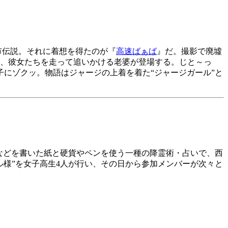
市伝説。それに着想を得たのが『
高速ばぁば
』だ。撮影で廃墟
、彼女たちを走って追いかける老婆が登場する。じと～っ
にゾクッ。物語はジャージの上着を着た“ジャージガール”と
などを書いた紙と硬貨やペンを使う一種の降霊術・占いで、西
ル様”を女子高生
4
人が行い、その日から参加メンバーが次々と