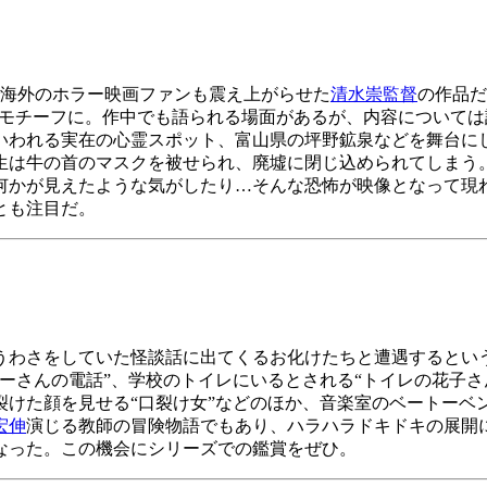
海外のホラー映画ファンも震え上がらせた
清水崇監督
の作品だ
がモチーフに。作中でも語られる場面があるが、内容について
いわれる実在の心霊スポット、富山県の坪野鉱泉などを舞台に
生は牛の首のマスクを被せられ、廃墟に閉じ込められてしまう。
何かが見えたような気がしたり…そんな恐怖が映像となって現
とも注目だ。
うわさをしていた怪談話に出てくるお化けたちと遭遇するとい
ーさんの電話”、学校のトイレにいるとされる“トイレの花子さ
裂けた顔を見せる“口裂け女”などのほか、音楽室のベートーベ
宏伸
演じる教師の冒険物語でもあり、ハラハラドキドキの展開
なった。この機会にシリーズでの鑑賞をぜひ。