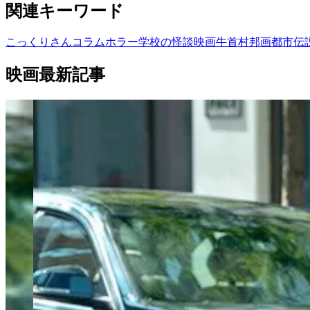
関連キーワード
こっくりさん
コラム
ホラー
学校の怪談
映画
牛首村
邦画
都市伝
映画最新記事