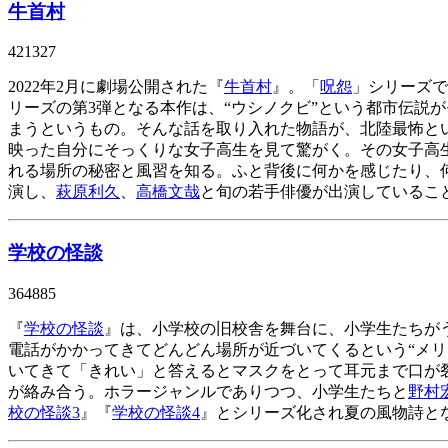
牛首村
421327
2022
年
2
月に劇場公開された『
牛首村
』。「
呪怨
」シリーズで
リーズの第
3
弾となる本作は、“ウシノクビ”という都市伝説
まうというもの。そんな話を取り入れた物語が、北陸最怖と
映った自分にそっくりな女子高生を見て驚がく。その女子高
れる場所の秘密と風習を知る。ふと背後に何かを感じたり、
演し、
萩原利久
、
高橋文哉
と旬の若手俳優が出演しているこ
学校の怪談
364885
『
学校の怪談
』は、小学校の旧校舎を舞台に、小学生たちが
電話がかかってきてどんどん場所が近づいてくるという“メリ
いてきて「きれい」と答えるとマスクをとって耳元まで口が
が絡み合う。ホラージャンルでありつつ、小学生たちと
野村
校の怪談
3
』『
学校の怪談
4
』とシリーズ化され夏の風物詩と