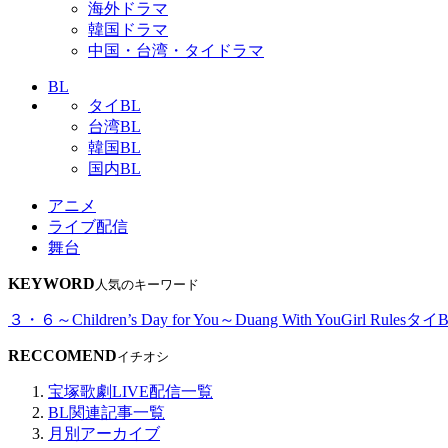
海外ドラマ
韓国ドラマ
中国・台湾・タイドラマ
BL
タイBL
台湾BL
韓国BL
国内BL
アニメ
ライブ配信
舞台
KEYWORD
人気のキーワード
３・６～Children’s Day for You～
Duang With You
Girl Rules
タイB
RECCOMEND
イチオシ
宝塚歌劇LIVE配信一覧
BL関連記事一覧
月別アーカイブ