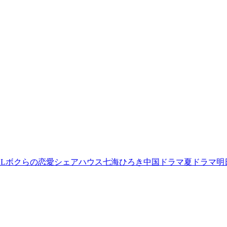
L
ボクらの恋愛シェアハウス
七海ひろき
中国ドラマ
夏ドラマ
明