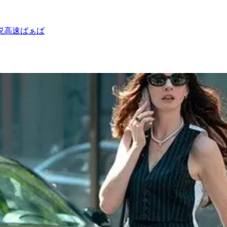
説
高速ばぁば