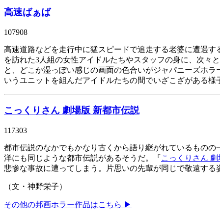
高速ばぁば
107908
高速道路などを走行中に猛スピードで追走する老婆に遭遇する
を訪れた
3
人組の女性アイドルたちやスタッフの身に、次々と
と、どこか湿っぽい感じの画面の色合いがジャパニーズホラ
いうユニットを組んだアイドルたちの間でいざこざがある様
こっくりさん 劇場版 新都市伝説
117303
都市伝説のなかでもかなり古くから語り継がれているものの
洋にも同じような都市伝説があるそうだ。『
こっくりさん 劇
悲惨な事故に遭ってしまう。片思いの先輩が同じで敬遠する
（文・神野栄子）
その他の邦画ホラー作品はこちら ▶