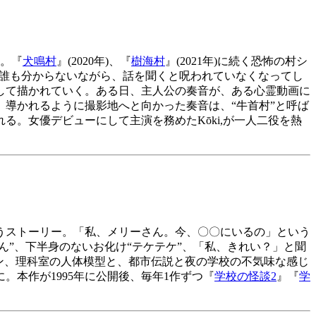
。『
犬鳴村
』
(2020
年
)
、『
樹海村
』
(2021
年
)
に続く恐怖の村シ
は誰も分からないながら、話を聞くと呪われていなくなってし
して描かれていく。ある日、主人公の奏音が、ある心霊動画に
導かれるように撮影地へと向かった奏音は、“牛首村”と呼ば
れる。女優デビューにして主演を務めた
K
ō
ki,
が一人二役を熱
うストーリー。「私、メリーさん。今、〇〇にいるの」という
ん”、下半身のないお化け“テケテケ”、「私、きれい？」と聞
ン、理科室の人体模型と、都市伝説と夜の学校の不気味な感じ
に。本作が
1995
年に公開後、毎年
1
作ずつ『
学校の怪談
2
』『
学