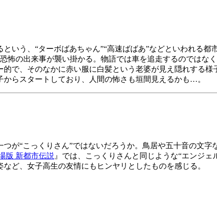
という、“ターボばあちゃん”“高速ばばあ”などといわれる都
恐怖の出来事が襲い掛かる。物語では車を追走するのではなく
ー的で、そのなかに赤い服に白髪という老婆が見え隠れする様子
子からスタートしており、人間の怖さも垣間見えるかも…。
一つが“こっくりさん”ではないだろうか。鳥居や五十音の文字
場版 新都市伝説
』では、こっくりさんと同じような“エンジェ
姿など、女子高生の友情にもヒンヤリとしたものを感じる。