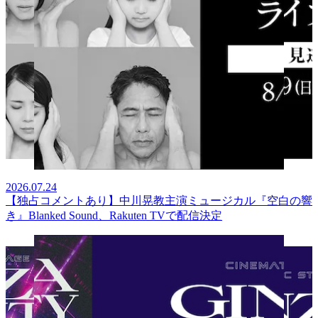
2026.07.24
【独占コメントあり】中川晃教主演ミュージカル『空白の響
き』Blanked Sound、Rakuten TVで配信決定