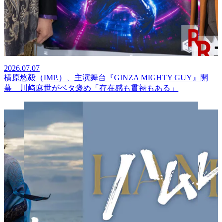
2026.07.07
横原悠毅（IMP.）、主演舞台『GINZA MIGHTY GUY』開
幕 川﨑麻世がベタ褒め「存在感も貫禄もある」