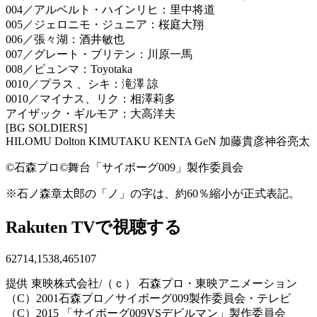
004／アルベルト・ハインリヒ：里中将道
005／ジェロニモ・ジュニア：桜庭大翔
006／張々湖：酒井敏也
007／グレート・ブリテン：川原一馬
008／ピュンマ：Toyotaka
0010／プラス 、シキ：滝澤 諒
0010／マイナス、リク：相澤莉多
アイザック・ギルモア：大高洋夫
[BG SOLDIERS]
HILOMU Dolton KIMUTAKU KENTA GeN 加藤貴彦神谷亮太
©石森プロ©舞台「サイボーグ009」製作委員会
※石ノ森章太郎の「ノ」の字は、約60％縮小が正式表記。
Rakuten TVで視聴する
62714,1538,465107
提供 東映株式会社/（ｃ） 石森プロ・東映アニメーション
（C）2001石森プロ／サイボーグ009製作委員会・テレビ
（C）2015 「サイボーグ009VSデビルマン」製作委員会