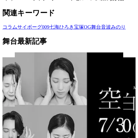
関連キーワード
コラム
サイボーグ009
七海ひろき
宝塚OG
舞台
音波みのり
舞台最新記事