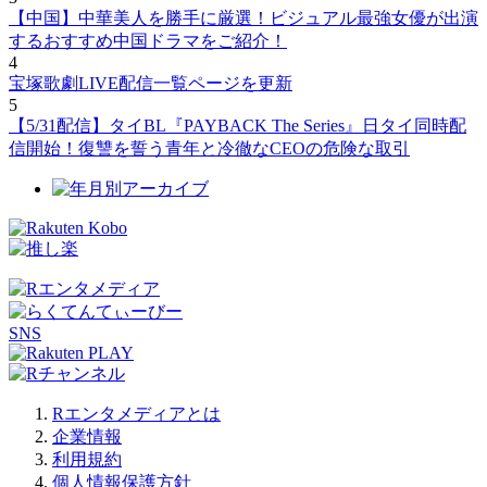
【中国】中華美人を勝手に厳選！ビジュアル最強女優が出演
するおすすめ中国ドラマをご紹介！
4
宝塚歌劇LIVE配信一覧ページを更新
5
【5/31配信】タイBL『PAYBACK The Series』日タイ同時配
信開始！復讐を誓う青年と冷徹なCEOの危険な取引
SNS
Rエンタメディアとは
企業情報
利用規約
個人情報保護方針