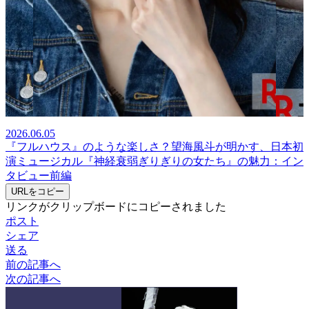
2026.06.05
『フルハウス』のような楽しさ？望海風斗が明かす、日本初
演ミュージカル『神経衰弱ぎりぎりの女たち』の魅力：イン
タビュー前編
URLをコピー
リンクがクリップボードにコピーされました
ポスト
シェア
送る
前の記事へ
次の記事へ