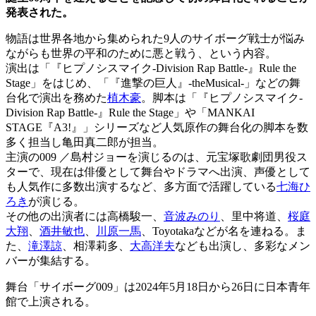
発表された。
物語は世界各地から集められた9人のサイボーグ戦士が悩み
ながらも世界の平和のために悪と戦う、という内容。
演出は「『ヒプノシスマイク-Division Rap Battle-』Rule the
Stage」をはじめ、「『進撃の巨人』-theMusical-」などの舞
台化で演出を務めた
植木豪
。脚本は「『ヒプノシスマイク-
Division Rap Battle-』Rule the Stage」や「MANKAI
STAGE『A3!』」シリーズなど人気原作の舞台化の脚本を数
多く担当し亀田真二郎が担当。
主演の009 ／島村ジョーを演じるのは、元宝塚歌劇団男役ス
ターで、現在は俳優として舞台やドラマへ出演、声優として
も人気作に多数出演するなど、多方面で活躍している
七海ひ
ろき
が演じる。
その他の出演者には高橋駿一、
音波みのり
、里中将道、
桜庭
大翔
、
酒井敏也
、
川原一馬
、Toyotakaなどが名を連ねる。ま
た、
滝澤諒
、相澤莉多、
大高洋夫
なども出演し、多彩なメン
バーが集結する。
舞台「サイボーグ009」は2024年5月18日から26日に日本青年
館で上演される。