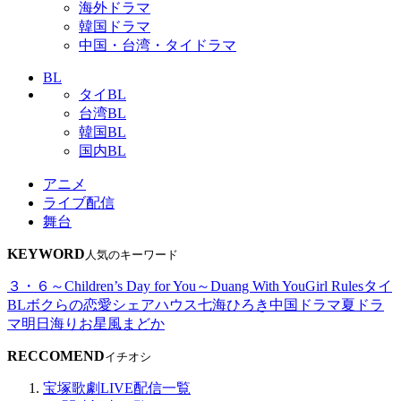
海外ドラマ
韓国ドラマ
中国・台湾・タイドラマ
BL
タイBL
台湾BL
韓国BL
国内BL
アニメ
ライブ配信
舞台
KEYWORD
人気のキーワード
３・６～Children’s Day for You～
Duang With You
Girl Rules
タイ
BL
ボクらの恋愛シェアハウス
七海ひろき
中国ドラマ
夏ドラ
マ
明日海りお
星風まどか
RECCOMEND
イチオシ
宝塚歌劇LIVE配信一覧