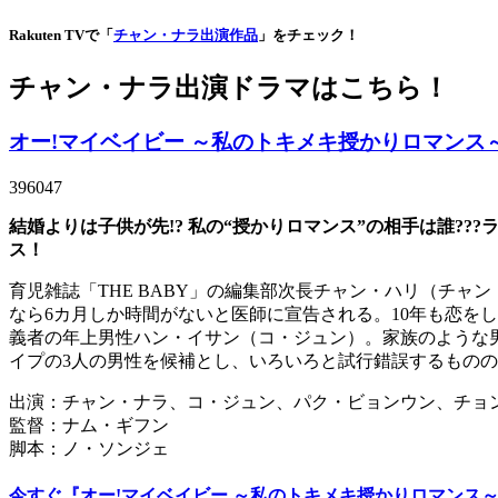
Rakuten TVで「
チャン・ナラ出演作品
」をチェック！
チャン・ナラ出演ドラマはこちら！
オー!マイベイビー ～私のトキメキ授かりロマンス
396047
結婚よりは子供が先!? 私の“授かりロマンス”の相手は誰?
ス！
育児雑誌「THE BABY」の編集部次長チャン・ハリ（チ
なら6カ月しか時間がないと医師に宣告される。10年も恋を
義者の年上男性ハン・イサン（コ・ジュン）。家族のような
イプの3人の男性を候補とし、いろいろと試行錯誤するもの
出演：チャン・ナラ、コ・ジュン、パク・ビョンウン、チョ
監督：ナム・ギフン
脚本：ノ・ソンジェ
今すぐ『オー!マイベイビー ～私のトキメキ授かりロマンス