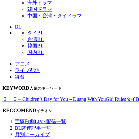
海外ドラマ
韓国ドラマ
中国・台湾・タイドラマ
BL
タイBL
台湾BL
韓国BL
国内BL
アニメ
ライブ配信
舞台
KEYWORD
人気のキーワード
３・６～Children’s Day for You～
Duang With You
Girl Rules
タイB
RECCOMEND
イチオシ
宝塚歌劇LIVE配信一覧
BL関連記事一覧
月別アーカイブ