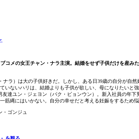
～
??ラブコメの女王チャン・ナラ主演。結婚をせず子供だけを産み
ャン・ナラ）は大の子供好きだ。しかし、ある日39歳の自分が自
していないハリは、結婚よりも子供が欲しい、母になりたいと
男友達ユン・ジェヨン（パク・ビョンウン）。新入社員の年下
の一筋縄にはいかない。自分の幸せだと考える妊娠をするため
ン・ゴンジュ
～』を観る