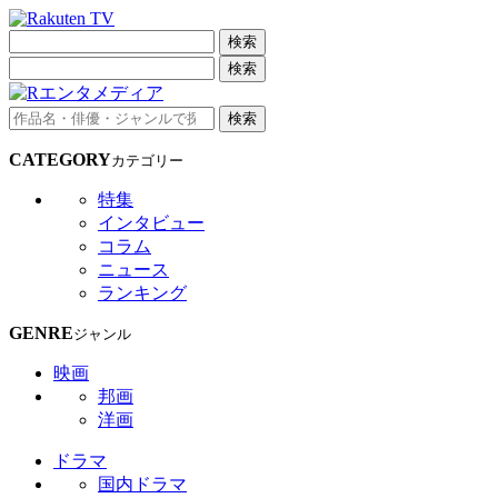
検索
検索
検索
CATEGORY
カテゴリー
特集
インタビュー
コラム
ニュース
ランキング
GENRE
ジャンル
映画
邦画
洋画
ドラマ
国内ドラマ