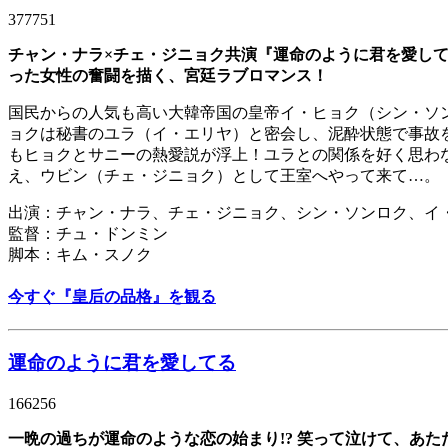
377751
チャン・ナラ×チェ・ジニョク共演『運命のように君を愛し
った女性の奮闘を描く、宮廷ラブロマンス！
国民からの人気も高い大韓帝国の皇帝イ・ヒョク（シン・ソ
ョクは秘書のユラ（イ・エリヤ）と密会し、泥酔状態で事故
もヒョクとサニーの熱愛説が浮上！ユラとの関係を好く思わ
え、ウビン（チェ・ジニョク）として王室へやって来て…。
出演：チャン・ナラ、チェ・ジニョク、シン・ソンロク、イ
監督：チュ・ドンミン
脚本：キム・スノク
今すぐ『皇后の品格』を観る
運命のように君を愛してる
166256
一晩の過ちが運命のような恋の始まり!? 笑って泣けて、あた