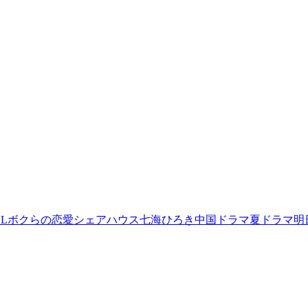
L
ボクらの恋愛シェアハウス
七海ひろき
中国ドラマ
夏ドラマ
明