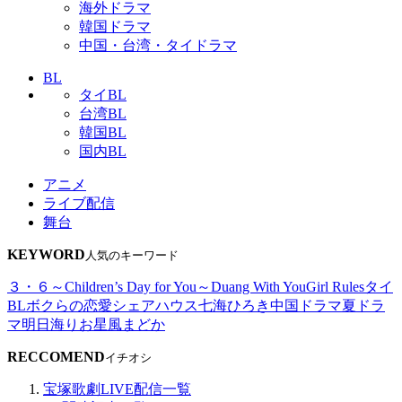
海外ドラマ
韓国ドラマ
中国・台湾・タイドラマ
BL
タイBL
台湾BL
韓国BL
国内BL
アニメ
ライブ配信
舞台
KEYWORD
人気のキーワード
３・６～Children’s Day for You～
Duang With You
Girl Rules
タイ
BL
ボクらの恋愛シェアハウス
七海ひろき
中国ドラマ
夏ドラ
マ
明日海りお
星風まどか
RECCOMEND
イチオシ
宝塚歌劇LIVE配信一覧