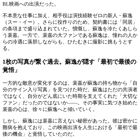
BL映画への出演だった。
不本意な仕事に加え、相手役は演技経験ゼロの新人・蘇逸
（スー・イー）。さらに役作りのため、契約書には「同居」
の条項まで盛り込まれていた。憤慨し、蘇逸を冷たくあしら
う裴嘉。一方で、裴嘉の大ファンである蘇逸は、憧れの人か
らの冷遇に落胆しながらも、ひたむきに撮影に挑もうとす
る。
1枚の写真が繋ぐ過去。蘇逸が隠す「最初で最後の
覚悟」
一方的な敵意が変化するのは、裴嘉が蘇逸の持ち物から「自
分のサイン入り写真」を見つけた時だ。蘇逸はただの共演者
ではなく、自分がどん底にいた時期を支えてくれた「大切な
ファン」だったのではないか――。その事実に気づき始めた
裴嘉の心は、徐々に蘇逸へと傾いていく。
しかし、蘇逸には裴嘉に言えない秘密があった。彼は密かに
難病を抱えており、この映画出演を人生における「最初で最
後の機会」と覚悟していたのだ。