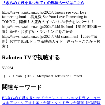
『きらめく君を見つめて』の視聴ページはこちら
https://news.tv.rakuten.co.jp/2025/05/news-see-your-love-
fanmeeting.html 「看見愛 See Your Love Fanmeeting in
TOKYO」開催！大盛況のイベントの様子をレポート！
https://news.tv.rakuten.co.jp/2024/04/bl-list.html 【BL関連記事一
覧】新作・おすすめ・ランキングをご紹介！
https://news.tv.rakuten.co.jp/2024/07/bl-search.html 【2026年最
新】おすすめBLドラマ＆映画ガイド｜迷ったらここから検
索！
Rakuten TVで視聴する
530264
（C） Chian （HK） Metaplanet Television Limited
関連キーワード
BL
きらめく君を見つめて
チェン・イエション
ドラマ
ニュー
ス
ホアン・シアオ
中国・台湾・タイドラマ
台湾BL
配信情報