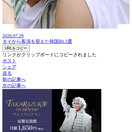
2026.07.29
タイから客演を迎えた韓国BL3選
URLをコピー
リンクがクリップボードにコピーされました
ポスト
シェア
送る
前の記事へ
次の記事へ