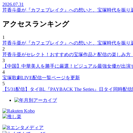
2026.07.31
芹香斗亜が『カフェブレイク』への想いと、宝塚時代を振り
アクセスランキング
1
芹香斗亜が『カフェブレイク』への想いと、宝塚時代を振り
2
芹香斗亜がセレクト！おすすめの宝塚作品と配信の楽しみ方
3
【中国】中華美人を勝手に厳選！ビジュアル最強女優が出演
4
宝塚歌劇LIVE配信一覧ページを更新
5
【5/31配信】タイBL『PAYBACK The Series』日タ