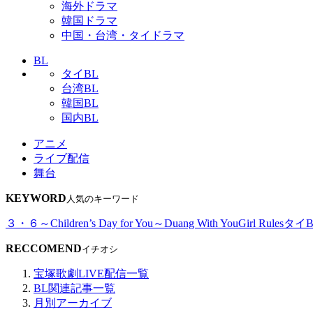
海外ドラマ
韓国ドラマ
中国・台湾・タイドラマ
BL
タイBL
台湾BL
韓国BL
国内BL
アニメ
ライブ配信
舞台
KEYWORD
人気のキーワード
３・６～Children’s Day for You～
Duang With You
Girl Rules
タイB
RECCOMEND
イチオシ
宝塚歌劇LIVE配信一覧
BL関連記事一覧
月別アーカイブ