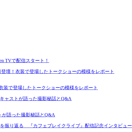
en TVで配信スタート！
が来日登壇！衣装で登場したトークショーの模様をレポート
ャストが語った撮影秘話とQ&A