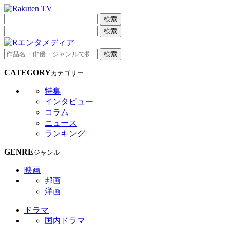
検索
検索
検索
CATEGORY
カテゴリー
特集
インタビュー
コラム
ニュース
ランキング
GENRE
ジャンル
映画
邦画
洋画
ドラマ
国内ドラマ