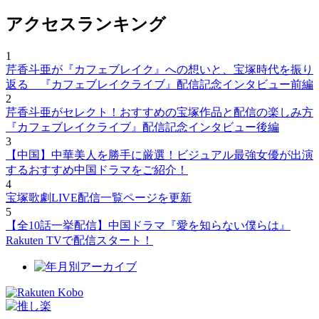
アクセスランキング
1
芹香斗亜が『カフェブレイク』への想いと、宝塚時代を振り
返る 『カフェブレイクライブ』配信記念インタビュー前編
2
芹香斗亜がセレクト！おすすめの宝塚作品と配信の楽しみ方
『カフェブレイクライブ』配信記念インタビュー後編
3
【中国】中華美人を勝手に厳選！ビジュアル最強女優が出演
するおすすめ中国ドラマをご紹介！
4
宝塚歌劇LIVE配信一覧ページを更新
5
【全10話一挙配信】中国ドラマ『愛を知らない僕らは』
Rakuten TVで配信スタート！