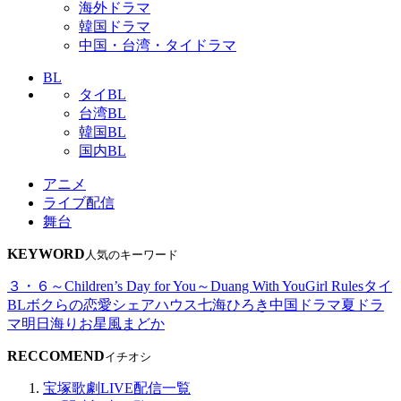
海外ドラマ
韓国ドラマ
中国・台湾・タイドラマ
BL
タイBL
台湾BL
韓国BL
国内BL
アニメ
ライブ配信
舞台
KEYWORD
人気のキーワード
３・６～Children’s Day for You～
Duang With You
Girl Rules
タイ
BL
ボクらの恋愛シェアハウス
七海ひろき
中国ドラマ
夏ドラ
マ
明日海りお
星風まどか
RECCOMEND
イチオシ
宝塚歌劇LIVE配信一覧