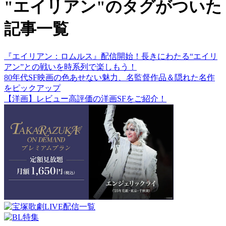
"エイリアン"のタグがついた
記事一覧
『エイリアン：ロムルス』配信開始！長きにわたる“エイリ
アン”との戦いを時系列で楽しもう！
80年代SF映画の色あせない魅力、名監督作品＆隠れた名作
をピックアップ
【洋画】レビュー高評価の洋画SFをご紹介！