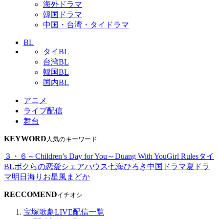
海外ドラマ
韓国ドラマ
中国・台湾・タイドラマ
BL
タイBL
台湾BL
韓国BL
国内BL
アニメ
ライブ配信
舞台
KEYWORD
人気のキーワード
３・６～Children’s Day for You～
Duang With You
Girl Rules
タイ
BL
ボクらの恋愛シェアハウス
七海ひろき
中国ドラマ
夏ドラ
マ
明日海りお
星風まどか
RECCOMEND
イチオシ
宝塚歌劇LIVE配信一覧