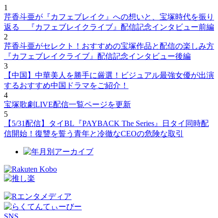
1
芹香斗亜が『カフェブレイク』への想いと、宝塚時代を振り
返る 『カフェブレイクライブ』配信記念インタビュー前編
2
芹香斗亜がセレクト！おすすめの宝塚作品と配信の楽しみ方
『カフェブレイクライブ』配信記念インタビュー後編
3
【中国】中華美人を勝手に厳選！ビジュアル最強女優が出演
するおすすめ中国ドラマをご紹介！
4
宝塚歌劇LIVE配信一覧ページを更新
5
【5/31配信】タイBL『PAYBACK The Series』日タイ同時配
信開始！復讐を誓う青年と冷徹なCEOの危険な取引
SNS