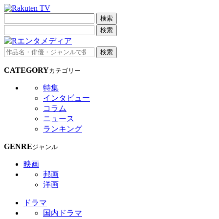
検索
検索
検索
CATEGORY
カテゴリー
特集
インタビュー
コラム
ニュース
ランキング
GENRE
ジャンル
映画
邦画
洋画
ドラマ
国内ドラマ