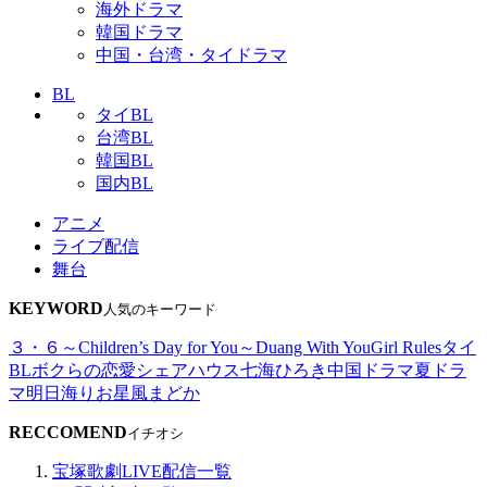
海外ドラマ
韓国ドラマ
中国・台湾・タイドラマ
BL
タイBL
台湾BL
韓国BL
国内BL
アニメ
ライブ配信
舞台
KEYWORD
人気のキーワード
３・６～Children’s Day for You～
Duang With You
Girl Rules
タイ
BL
ボクらの恋愛シェアハウス
七海ひろき
中国ドラマ
夏ドラ
マ
明日海りお
星風まどか
RECCOMEND
イチオシ
宝塚歌劇LIVE配信一覧