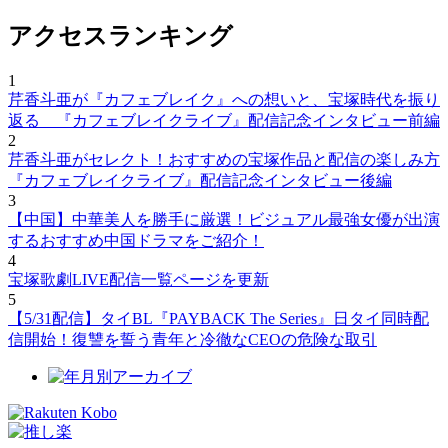
アクセスランキング
1
芹香斗亜が『カフェブレイク』への想いと、宝塚時代を振り
返る 『カフェブレイクライブ』配信記念インタビュー前編
2
芹香斗亜がセレクト！おすすめの宝塚作品と配信の楽しみ方
『カフェブレイクライブ』配信記念インタビュー後編
3
【中国】中華美人を勝手に厳選！ビジュアル最強女優が出演
するおすすめ中国ドラマをご紹介！
4
宝塚歌劇LIVE配信一覧ページを更新
5
【5/31配信】タイBL『PAYBACK The Series』日タイ同時配
信開始！復讐を誓う青年と冷徹なCEOの危険な取引