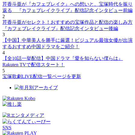
芹香斗亜が『カフェブレイク』への想いと、宝塚時代を振り
返る 『カフェブレイクライブ』配信記念インタビュー前編
2
芹香斗亜がセレクト！おすすめの宝塚作品と配信の楽しみ方
『カフェブレイクライブ』配信記念インタビュー後編
3
【中国】中華美人を勝手に厳選！ビジュアル最強女優が出演
するおすすめ中国ドラマをご紹介！
4
【全10話一挙配信】中国ドラマ『愛を知らない僕らは』
Rakuten TVで配信スタート！
5
宝塚歌劇LIVE配信一覧ページを更新
SNS