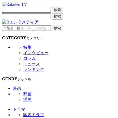
検索
検索
検索
CATEGORY
カテゴリー
特集
インタビュー
コラム
ニュース
ランキング
GENRE
ジャンル
映画
邦画
洋画
ドラマ
国内ドラマ