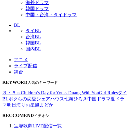
海外ドラマ
韓国ドラマ
中国・台湾・タイドラマ
BL
タイBL
台湾BL
韓国BL
国内BL
アニメ
ライブ配信
舞台
KEYWORD
人気のキーワード
３・６～Children’s Day for You～
Duang With You
Girl Rules
タイ
BL
ボクらの恋愛シェアハウス
七海ひろき
中国ドラマ
夏ドラ
マ
明日海りお
星風まどか
RECCOMEND
イチオシ
宝塚歌劇LIVE配信一覧