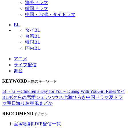
海外ドラマ
韓国ドラマ
中国・台湾・タイドラマ
BL
タイBL
台湾BL
韓国BL
国内BL
アニメ
ライブ配信
舞台
KEYWORD
人気のキーワード
３・６～Children’s Day for You～
Duang With You
Girl Rules
タイ
BL
ボクらの恋愛シェアハウス
七海ひろき
中国ドラマ
夏ドラ
マ
明日海りお
星風まどか
RECCOMEND
イチオシ
宝塚歌劇LIVE配信一覧