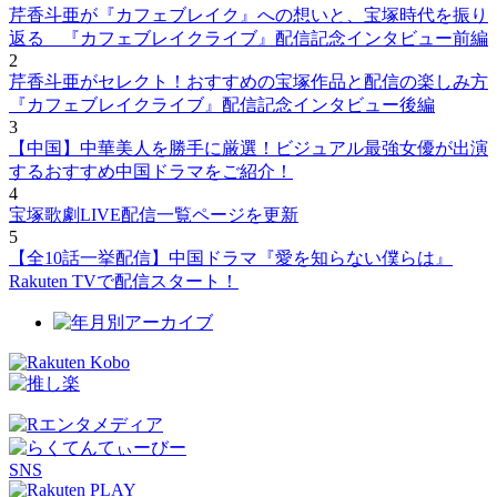
芹香斗亜が『カフェブレイク』への想いと、宝塚時代を振り
返る 『カフェブレイクライブ』配信記念インタビュー前編
2
芹香斗亜がセレクト！おすすめの宝塚作品と配信の楽しみ方
『カフェブレイクライブ』配信記念インタビュー後編
3
【中国】中華美人を勝手に厳選！ビジュアル最強女優が出演
するおすすめ中国ドラマをご紹介！
4
宝塚歌劇LIVE配信一覧ページを更新
5
【全10話一挙配信】中国ドラマ『愛を知らない僕らは』
Rakuten TVで配信スタート！
SNS