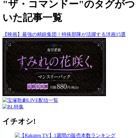
"ザ・コマンドー"のタグがつ
いた記事一覧
【映画】最強の精鋭集団！特殊部隊が活躍する洋画15選
イチオシ!