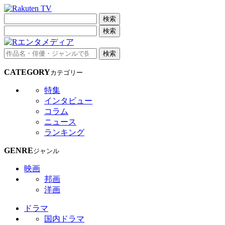
検索
検索
検索
CATEGORY
カテゴリー
特集
インタビュー
コラム
ニュース
ランキング
GENRE
ジャンル
映画
邦画
洋画
ドラマ
国内ドラマ