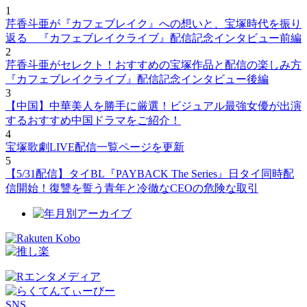
1
芹香斗亜が『カフェブレイク』への想いと、宝塚時代を振り
返る 『カフェブレイクライブ』配信記念インタビュー前編
2
芹香斗亜がセレクト！おすすめの宝塚作品と配信の楽しみ方
『カフェブレイクライブ』配信記念インタビュー後編
3
【中国】中華美人を勝手に厳選！ビジュアル最強女優が出演
するおすすめ中国ドラマをご紹介！
4
宝塚歌劇LIVE配信一覧ページを更新
5
【5/31配信】タイBL『PAYBACK The Series』日タイ同時配
信開始！復讐を誓う青年と冷徹なCEOの危険な取引
SNS