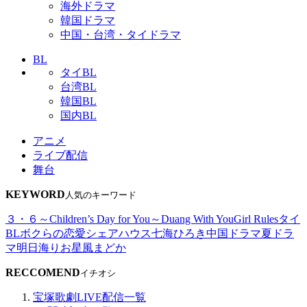
海外ドラマ
韓国ドラマ
中国・台湾・タイドラマ
BL
タイBL
台湾BL
韓国BL
国内BL
アニメ
ライブ配信
舞台
KEYWORD
人気のキーワード
３・６～Children’s Day for You～
Duang With You
Girl Rules
タイ
BL
ボクらの恋愛シェアハウス
七海ひろき
中国ドラマ
夏ドラ
マ
明日海りお
星風まどか
RECCOMEND
イチオシ
宝塚歌劇LIVE配信一覧