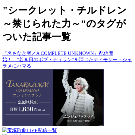
"シークレット・チルドレン
～禁じられた力～"のタグが
ついた記事一覧
『名もなき者／A COMPLETE UNKNOWN』配信開
始！ “若き日のボブ・ディラン”を演じたティモシー・シャ
ラメにハマる