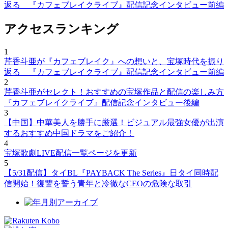
返る 『カフェブレイクライブ』配信記念インタビュー前編
アクセスランキング
1
芹香斗亜が『カフェブレイク』への想いと、宝塚時代を振り
返る 『カフェブレイクライブ』配信記念インタビュー前編
2
芹香斗亜がセレクト！おすすめの宝塚作品と配信の楽しみ方
『カフェブレイクライブ』配信記念インタビュー後編
3
【中国】中華美人を勝手に厳選！ビジュアル最強女優が出演
するおすすめ中国ドラマをご紹介！
4
宝塚歌劇LIVE配信一覧ページを更新
5
【5/31配信】タイBL『PAYBACK The Series』日タイ同時配
信開始！復讐を誓う青年と冷徹なCEOの危険な取引