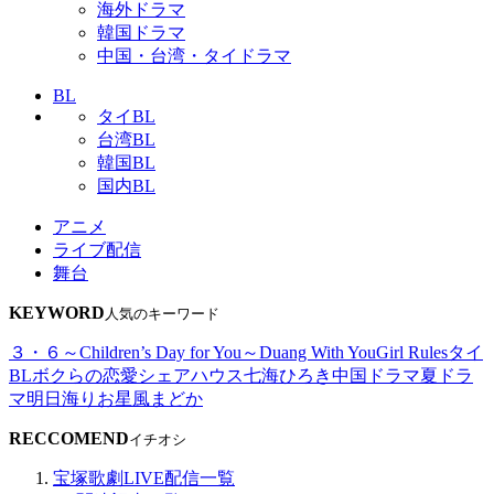
海外ドラマ
韓国ドラマ
中国・台湾・タイドラマ
BL
タイBL
台湾BL
韓国BL
国内BL
アニメ
ライブ配信
舞台
KEYWORD
人気のキーワード
３・６～Children’s Day for You～
Duang With You
Girl Rules
タイ
BL
ボクらの恋愛シェアハウス
七海ひろき
中国ドラマ
夏ドラ
マ
明日海りお
星風まどか
RECCOMEND
イチオシ
宝塚歌劇LIVE配信一覧