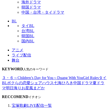
海外ドラマ
韓国ドラマ
中国・台湾・タイドラマ
BL
タイBL
台湾BL
韓国BL
国内BL
アニメ
ライブ配信
舞台
KEYWORD
人気のキーワード
３・６～Children’s Day for You～
Duang With You
Girl Rules
タイ
BL
ボクらの恋愛シェアハウス
七海ひろき
中国ドラマ
夏ドラ
マ
明日海りお
星風まどか
RECCOMEND
イチオシ
宝塚歌劇LIVE配信一覧