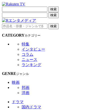
検索
検索
検索
CATEGORY
カテゴリー
特集
インタビュー
コラム
ニュース
ランキング
GENRE
ジャンル
映画
邦画
洋画
ドラマ
国内ドラマ