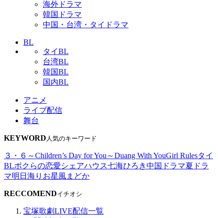
海外ドラマ
韓国ドラマ
中国・台湾・タイドラマ
BL
タイBL
台湾BL
韓国BL
国内BL
アニメ
ライブ配信
舞台
KEYWORD
人気のキーワード
３・６～Children’s Day for You～
Duang With You
Girl Rules
タイ
BL
ボクらの恋愛シェアハウス
七海ひろき
中国ドラマ
夏ドラ
マ
明日海りお
星風まどか
RECCOMEND
イチオシ
宝塚歌劇LIVE配信一覧