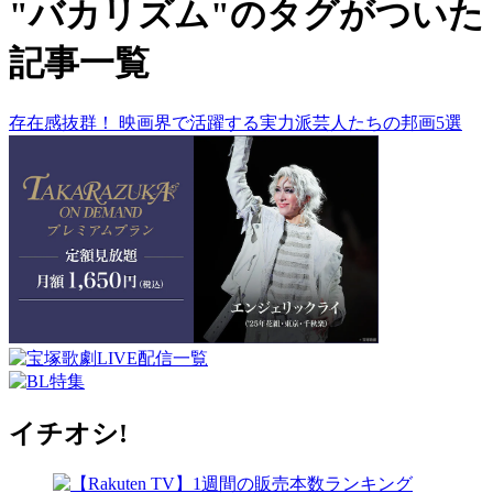
"バカリズム"のタグがついた
記事一覧
存在感抜群！ 映画界で活躍する実力派芸人たちの邦画5選
イチオシ!