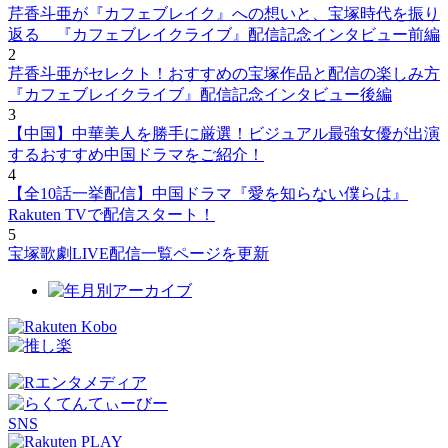
芹香斗亜が『カフェブレイク』への想いと、宝塚時代を振り
返る 『カフェブレイクライブ』配信記念インタビュー前編
2
芹香斗亜がセレクト！おすすめの宝塚作品と配信の楽しみ方
『カフェブレイクライブ』配信記念インタビュー後編
3
【中国】中華美人を勝手に厳選！ビジュアル最強女優が出演
するおすすめ中国ドラマをご紹介！
4
【全10話一挙配信】中国ドラマ『愛を知らない僕らは』
Rakuten TVで配信スタート！
5
宝塚歌劇LIVE配信一覧ページを更新
SNS