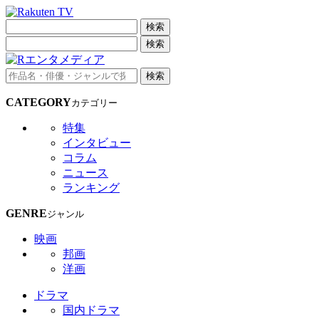
検索
検索
検索
CATEGORY
カテゴリー
特集
インタビュー
コラム
ニュース
ランキング
GENRE
ジャンル
映画
邦画
洋画
ドラマ
国内ドラマ