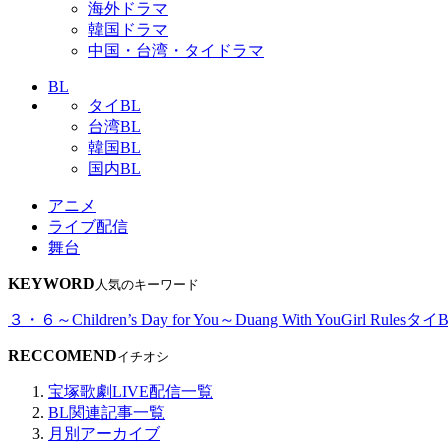
海外ドラマ
韓国ドラマ
中国・台湾・タイドラマ
BL
タイBL
台湾BL
韓国BL
国内BL
アニメ
ライブ配信
舞台
KEYWORD
人気のキーワード
３・６～Children’s Day for You～
Duang With You
Girl Rules
タイB
RECCOMEND
イチオシ
宝塚歌劇LIVE配信一覧
BL関連記事一覧
月別アーカイブ