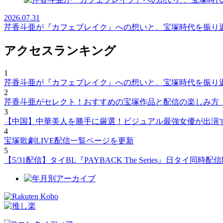
2026.07.31
芹香斗亜が『カフェブレイク』への想いと、宝塚時代を振り
アクセスランキング
1
芹香斗亜が『カフェブレイク』への想いと、宝塚時代を振り
2
芹香斗亜がセレクト！おすすめの宝塚作品と配信の楽しみ方
3
【中国】中華美人を勝手に厳選！ビジュアル最強女優が出演
4
宝塚歌劇LIVE配信一覧ページを更新
5
【5/31配信】タイBL『PAYBACK The Series』日タ