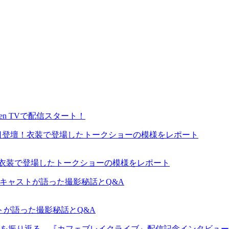
en TVで配信スタート！
が来日登壇！衣装で登場したトークショーの模様をレポート
ャストが語った撮影秘話とQ&A