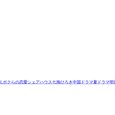
L
ボクらの恋愛シェアハウス
七海ひろき
中国ドラマ
夏ドラマ
明