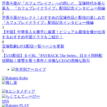
芹香斗亜が『カフェブレイク』への想いと、宝塚時代を振り
返る 『カフェブレイクライブ』配信記念インタビュー前編
2
芹香斗亜がセレクト！おすすめの宝塚作品と配信の楽しみ方
『カフェブレイクライブ』配信記念インタビュー後編
3
【中国】中華美人を勝手に厳選！ビジュアル最強女優が出演
するおすすめ中国ドラマをご紹介！
4
宝塚歌劇LIVE配信一覧ページを更新
5
【5/31配信】タイBL『PAYBACK The Series』日タイ同時配
信開始！復讐を誓う青年と冷徹なCEOの危険な取引
SNS