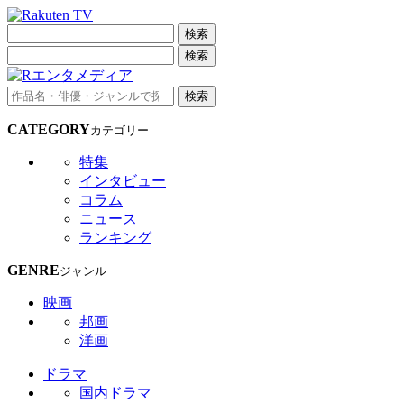
検索
検索
検索
CATEGORY
カテゴリー
特集
インタビュー
コラム
ニュース
ランキング
GENRE
ジャンル
映画
邦画
洋画
ドラマ
国内ドラマ