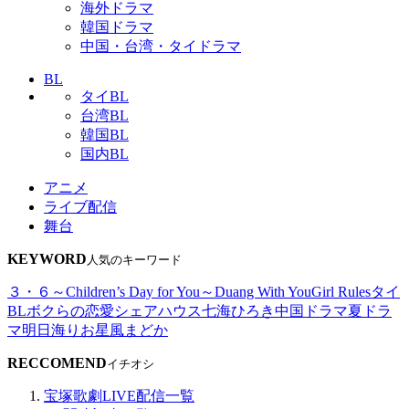
海外ドラマ
韓国ドラマ
中国・台湾・タイドラマ
BL
タイBL
台湾BL
韓国BL
国内BL
アニメ
ライブ配信
舞台
KEYWORD
人気のキーワード
３・６～Children’s Day for You～
Duang With You
Girl Rules
タイ
BL
ボクらの恋愛シェアハウス
七海ひろき
中国ドラマ
夏ドラ
マ
明日海りお
星風まどか
RECCOMEND
イチオシ
宝塚歌劇LIVE配信一覧