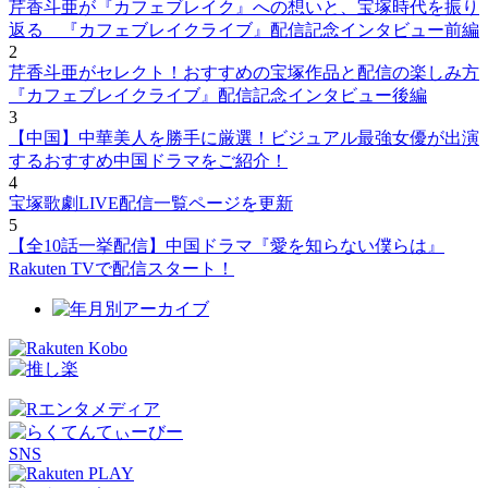
芹香斗亜が『カフェブレイク』への想いと、宝塚時代を振り
返る 『カフェブレイクライブ』配信記念インタビュー前編
2
芹香斗亜がセレクト！おすすめの宝塚作品と配信の楽しみ方
『カフェブレイクライブ』配信記念インタビュー後編
3
【中国】中華美人を勝手に厳選！ビジュアル最強女優が出演
するおすすめ中国ドラマをご紹介！
4
宝塚歌劇LIVE配信一覧ページを更新
5
【全10話一挙配信】中国ドラマ『愛を知らない僕らは』
Rakuten TVで配信スタート！
SNS