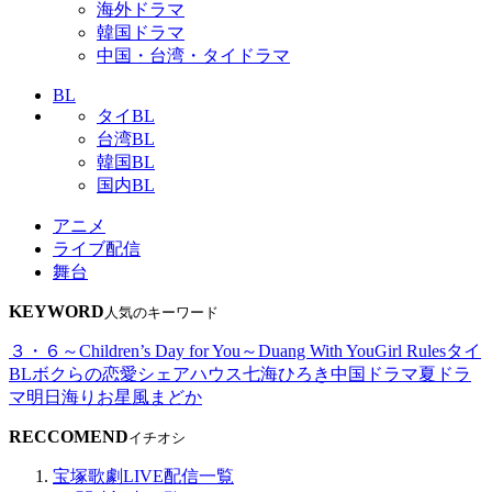
海外ドラマ
韓国ドラマ
中国・台湾・タイドラマ
BL
タイBL
台湾BL
韓国BL
国内BL
アニメ
ライブ配信
舞台
KEYWORD
人気のキーワード
３・６～Children’s Day for You～
Duang With You
Girl Rules
タイ
BL
ボクらの恋愛シェアハウス
七海ひろき
中国ドラマ
夏ドラ
マ
明日海りお
星風まどか
RECCOMEND
イチオシ
宝塚歌劇LIVE配信一覧