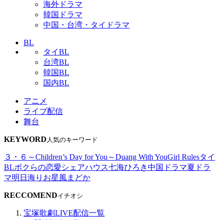
海外ドラマ
韓国ドラマ
中国・台湾・タイドラマ
BL
タイBL
台湾BL
韓国BL
国内BL
アニメ
ライブ配信
舞台
KEYWORD
人気のキーワード
３・６～Children’s Day for You～
Duang With You
Girl Rules
タイ
BL
ボクらの恋愛シェアハウス
七海ひろき
中国ドラマ
夏ドラ
マ
明日海りお
星風まどか
RECCOMEND
イチオシ
宝塚歌劇LIVE配信一覧