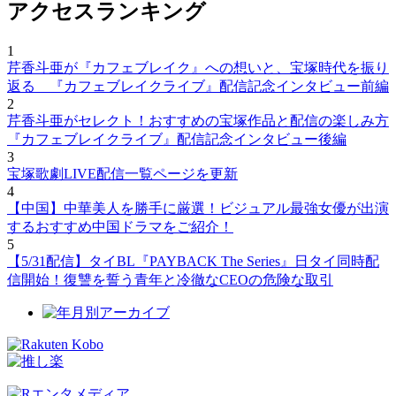
アクセスランキング
1
芹香斗亜が『カフェブレイク』への想いと、宝塚時代を振り
返る 『カフェブレイクライブ』配信記念インタビュー前編
2
芹香斗亜がセレクト！おすすめの宝塚作品と配信の楽しみ方
『カフェブレイクライブ』配信記念インタビュー後編
3
宝塚歌劇LIVE配信一覧ページを更新
4
【中国】中華美人を勝手に厳選！ビジュアル最強女優が出演
するおすすめ中国ドラマをご紹介！
5
【5/31配信】タイBL『PAYBACK The Series』日タイ同時配
信開始！復讐を誓う青年と冷徹なCEOの危険な取引