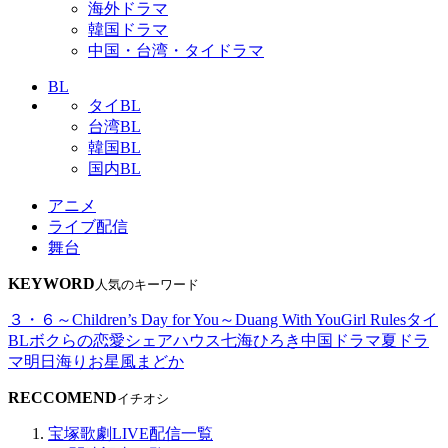
海外ドラマ
韓国ドラマ
中国・台湾・タイドラマ
BL
タイBL
台湾BL
韓国BL
国内BL
アニメ
ライブ配信
舞台
KEYWORD
人気のキーワード
３・６～Children’s Day for You～
Duang With You
Girl Rules
タイ
BL
ボクらの恋愛シェアハウス
七海ひろき
中国ドラマ
夏ドラ
マ
明日海りお
星風まどか
RECCOMEND
イチオシ
宝塚歌劇LIVE配信一覧