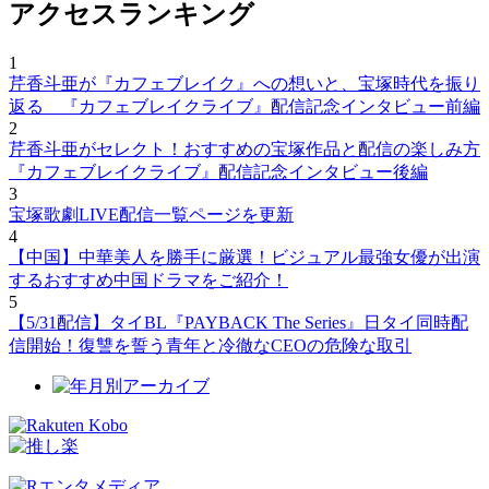
アクセスランキング
1
芹香斗亜が『カフェブレイク』への想いと、宝塚時代を振り
返る 『カフェブレイクライブ』配信記念インタビュー前編
2
芹香斗亜がセレクト！おすすめの宝塚作品と配信の楽しみ方
『カフェブレイクライブ』配信記念インタビュー後編
3
宝塚歌劇LIVE配信一覧ページを更新
4
【中国】中華美人を勝手に厳選！ビジュアル最強女優が出演
するおすすめ中国ドラマをご紹介！
5
【5/31配信】タイBL『PAYBACK The Series』日タイ同時配
信開始！復讐を誓う青年と冷徹なCEOの危険な取引