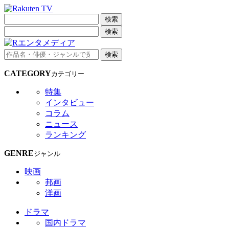
検索
検索
検索
CATEGORY
カテゴリー
特集
インタビュー
コラム
ニュース
ランキング
GENRE
ジャンル
映画
邦画
洋画
ドラマ
国内ドラマ