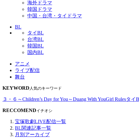
海外ドラマ
韓国ドラマ
中国・台湾・タイドラマ
BL
タイBL
台湾BL
韓国BL
国内BL
アニメ
ライブ配信
舞台
KEYWORD
人気のキーワード
３・６～Children’s Day for You～
Duang With You
Girl Rules
タイB
RECCOMEND
イチオシ
宝塚歌劇LIVE配信一覧
BL関連記事一覧
月別アーカイブ