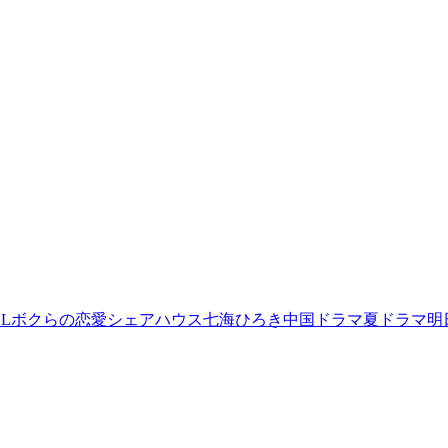
L
ボクらの恋愛シェアハウス
七海ひろき
中国ドラマ
夏ドラマ
明