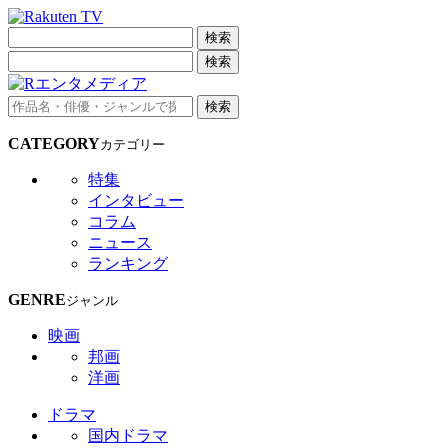
検索
検索
検索
CATEGORY
カテゴリー
特集
インタビュー
コラム
ニュース
ランキング
GENRE
ジャンル
映画
邦画
洋画
ドラマ
国内ドラマ