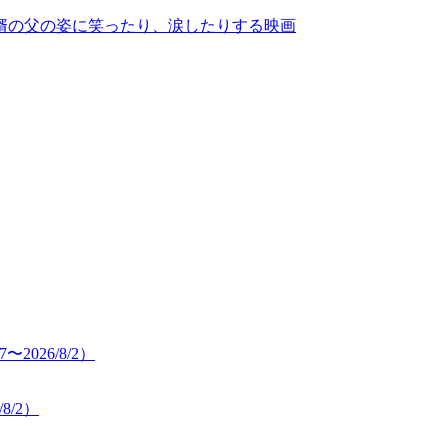
婿の父の姿に笑ったり、涙したりする映画
8/2）