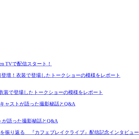
en TVで配信スタート！
が来日登壇！衣装で登場したトークショーの模様をレポート
ャストが語った撮影秘話とQ&A