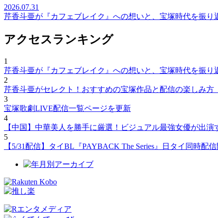
2026.07.31
芹香斗亜が『カフェブレイク』への想いと、宝塚時代を振り
アクセスランキング
1
芹香斗亜が『カフェブレイク』への想いと、宝塚時代を振り
2
芹香斗亜がセレクト！おすすめの宝塚作品と配信の楽しみ方
3
宝塚歌劇LIVE配信一覧ページを更新
4
【中国】中華美人を勝手に厳選！ビジュアル最強女優が出演
5
【5/31配信】タイBL『PAYBACK The Series』日タ