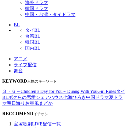
海外ドラマ
韓国ドラマ
中国・台湾・タイドラマ
BL
タイBL
台湾BL
韓国BL
国内BL
アニメ
ライブ配信
舞台
KEYWORD
人気のキーワード
３・６～Children’s Day for You～
Duang With You
Girl Rules
タイ
BL
ボクらの恋愛シェアハウス
七海ひろき
中国ドラマ
夏ドラ
マ
明日海りお
星風まどか
RECCOMEND
イチオシ
宝塚歌劇LIVE配信一覧