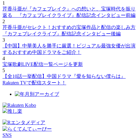
1
芹香斗亜が『カフェブレイク』への想いと、宝塚時代を振り
返る 『カフェブレイクライブ』配信記念インタビュー前編
2
芹香斗亜がセレクト！おすすめの宝塚作品と配信の楽しみ方
『カフェブレイクライブ』配信記念インタビュー後編
3
【中国】中華美人を勝手に厳選！ビジュアル最強女優が出演
するおすすめ中国ドラマをご紹介！
4
宝塚歌劇LIVE配信一覧ページを更新
5
【全10話一挙配信】中国ドラマ『愛を知らない僕らは』
Rakuten TVで配信スタート！
SNS