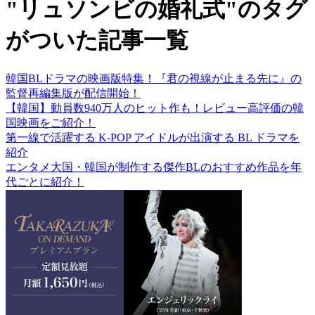
"リュソンビの婚礼式"のタグ
がついた記事一覧
韓国BLドラマの映画版特集！『君の視線が止まる先に』の
監督再編集版が配信開始！
【韓国】動員数940万人のヒット作も！レビュー高評価の韓
国映画をご紹介！
第一線で活躍する K-POP アイドルが出演する BL ドラマを
紹介
エンタメ大国・韓国が制作する傑作BLのおすすめ作品を年
代ごとに紹介！