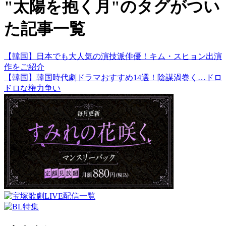
"太陽を抱く月"のタグがつい
た記事一覧
【韓国】日本でも大人気の演技派俳優！キム・スヒョン出演
作をご紹介
【韓国】韓国時代劇ドラマおすすめ14選！陰謀渦巻く…ドロ
ドロな権力争い