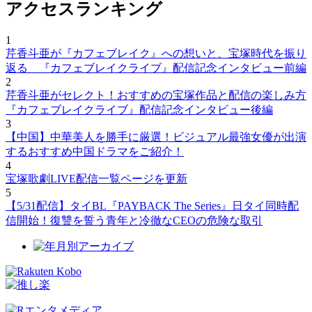
アクセスランキング
1
芹香斗亜が『カフェブレイク』への想いと、宝塚時代を振り
返る 『カフェブレイクライブ』配信記念インタビュー前編
2
芹香斗亜がセレクト！おすすめの宝塚作品と配信の楽しみ方
『カフェブレイクライブ』配信記念インタビュー後編
3
【中国】中華美人を勝手に厳選！ビジュアル最強女優が出演
するおすすめ中国ドラマをご紹介！
4
宝塚歌劇LIVE配信一覧ページを更新
5
【5/31配信】タイBL『PAYBACK The Series』日タイ同時配
信開始！復讐を誓う青年と冷徹なCEOの危険な取引