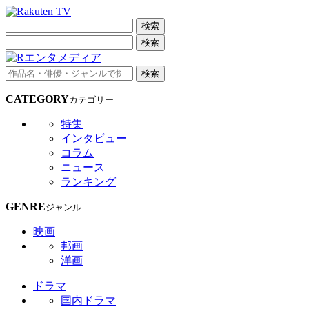
検索
検索
検索
CATEGORY
カテゴリー
特集
インタビュー
コラム
ニュース
ランキング
GENRE
ジャンル
映画
邦画
洋画
ドラマ
国内ドラマ