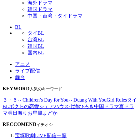
海外ドラマ
韓国ドラマ
中国・台湾・タイドラマ
BL
タイBL
台湾BL
韓国BL
国内BL
アニメ
ライブ配信
舞台
KEYWORD
人気のキーワード
３・６～Children’s Day for You～
Duang With You
Girl Rules
タイ
BL
ボクらの恋愛シェアハウス
七海ひろき
中国ドラマ
夏ドラ
マ
明日海りお
星風まどか
RECCOMEND
イチオシ
宝塚歌劇LIVE配信一覧