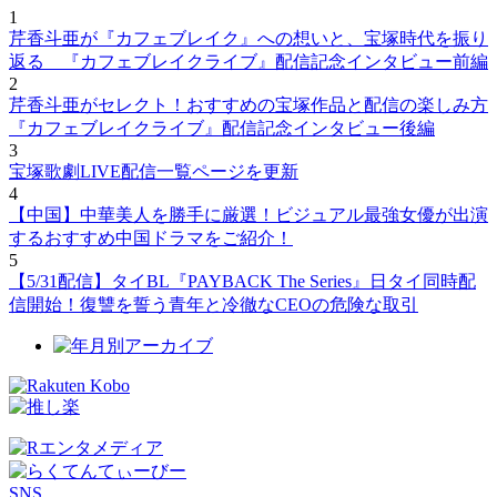
1
芹香斗亜が『カフェブレイク』への想いと、宝塚時代を振り
返る 『カフェブレイクライブ』配信記念インタビュー前編
2
芹香斗亜がセレクト！おすすめの宝塚作品と配信の楽しみ方
『カフェブレイクライブ』配信記念インタビュー後編
3
宝塚歌劇LIVE配信一覧ページを更新
4
【中国】中華美人を勝手に厳選！ビジュアル最強女優が出演
するおすすめ中国ドラマをご紹介！
5
【5/31配信】タイBL『PAYBACK The Series』日タイ同時配
信開始！復讐を誓う青年と冷徹なCEOの危険な取引
SNS