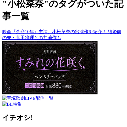
"小松菜奈"のタグがついた記
事一覧
映画『余命10年』主演、小松菜奈の出演作を紹介！ 結婚前
の夫・菅田将暉との共演作も
イチオシ!