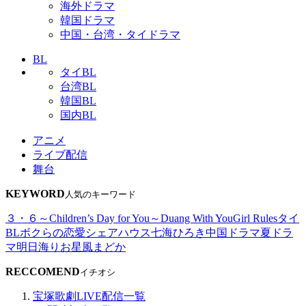
海外ドラマ
韓国ドラマ
中国・台湾・タイドラマ
BL
タイBL
台湾BL
韓国BL
国内BL
アニメ
ライブ配信
舞台
KEYWORD
人気のキーワード
３・６～Children’s Day for You～
Duang With You
Girl Rules
タイ
BL
ボクらの恋愛シェアハウス
七海ひろき
中国ドラマ
夏ドラ
マ
明日海りお
星風まどか
RECCOMEND
イチオシ
宝塚歌劇LIVE配信一覧