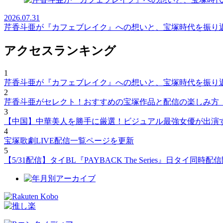
2026.07.31
芹香斗亜が『カフェブレイク』への想いと、宝塚時代を振り
アクセスランキング
1
芹香斗亜が『カフェブレイク』への想いと、宝塚時代を振り
2
芹香斗亜がセレクト！おすすめの宝塚作品と配信の楽しみ方
3
【中国】中華美人を勝手に厳選！ビジュアル最強女優が出演
4
宝塚歌劇LIVE配信一覧ページを更新
5
【5/31配信】タイBL『PAYBACK The Series』日タ