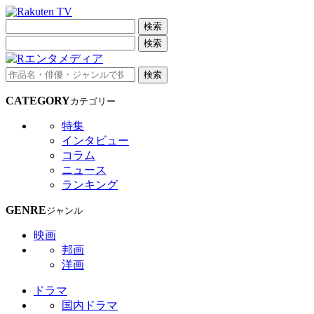
検索
検索
検索
CATEGORY
カテゴリー
特集
インタビュー
コラム
ニュース
ランキング
GENRE
ジャンル
映画
邦画
洋画
ドラマ
国内ドラマ