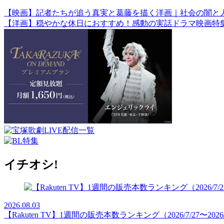
【映画】記者たちが追う真実と葛藤を描く洋画｜社会の闇と
【洋画】穏やかな休日におすすめ！感動の実話ドラマ映画特
イチオシ!
2026.08.03
【Rakuten TV】1週間の販売本数ランキング（2026/7/27〜2026/