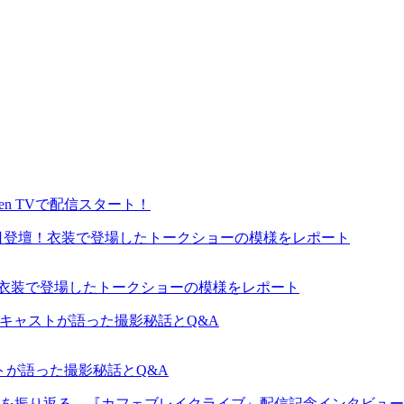
en TVで配信スタート！
が来日登壇！衣装で登場したトークショーの模様をレポート
ャストが語った撮影秘話とQ&A