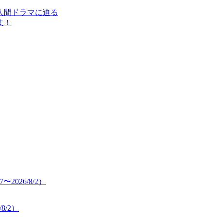
人間ドラマに迫る
集！
8/2）