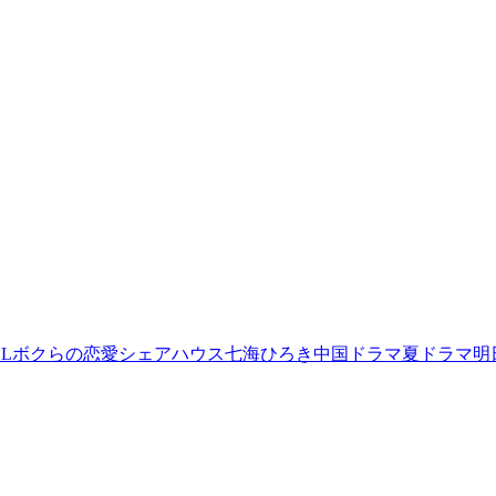
L
ボクらの恋愛シェアハウス
七海ひろき
中国ドラマ
夏ドラマ
明