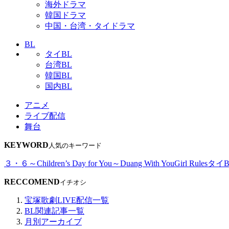
海外ドラマ
韓国ドラマ
中国・台湾・タイドラマ
BL
タイBL
台湾BL
韓国BL
国内BL
アニメ
ライブ配信
舞台
KEYWORD
人気のキーワード
３・６～Children’s Day for You～
Duang With You
Girl Rules
タイB
RECCOMEND
イチオシ
宝塚歌劇LIVE配信一覧
BL関連記事一覧
月別アーカイブ