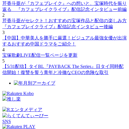
芹香斗亜が『カフェブレイク』への想いと、宝塚時代を振り
返る 『カフェブレイクライブ』配信記念インタビュー前編
2
芹香斗亜がセレクト！おすすめの宝塚作品と配信の楽しみ方
『カフェブレイクライブ』配信記念インタビュー後編
3
【中国】中華美人を勝手に厳選！ビジュアル最強女優が出演
するおすすめ中国ドラマをご紹介！
4
宝塚歌劇LIVE配信一覧ページを更新
5
【5/31配信】タイBL『PAYBACK The Series』日タイ同時配
信開始！復讐を誓う青年と冷徹なCEOの危険な取引
SNS