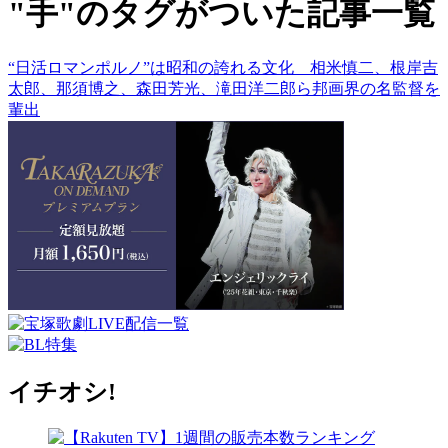
"手"のタグがついた記事一覧
“日活ロマンポルノ”は昭和の誇れる文化 相米慎二、根岸吉
太郎、那須博之、森田芳光、滝田洋二郎ら邦画界の名監督を
輩出
イチオシ!