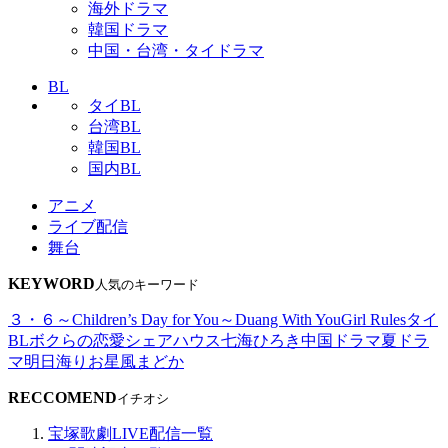
海外ドラマ
韓国ドラマ
中国・台湾・タイドラマ
BL
タイBL
台湾BL
韓国BL
国内BL
アニメ
ライブ配信
舞台
KEYWORD
人気のキーワード
３・６～Children’s Day for You～
Duang With You
Girl Rules
タイ
BL
ボクらの恋愛シェアハウス
七海ひろき
中国ドラマ
夏ドラ
マ
明日海りお
星風まどか
RECCOMEND
イチオシ
宝塚歌劇LIVE配信一覧