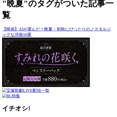
"晩夏"のタグがついた記事一
覧
【映画】AIが選んだ！晩夏・初秋にぴったりのノスタルジ
ックな洋画10選
イチオシ!