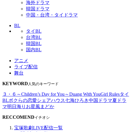
海外ドラマ
韓国ドラマ
中国・台湾・タイドラマ
BL
タイBL
台湾BL
韓国BL
国内BL
アニメ
ライブ配信
舞台
KEYWORD
人気のキーワード
３・６～Children’s Day for You～
Duang With You
Girl Rules
タイ
BL
ボクらの恋愛シェアハウス
七海ひろき
中国ドラマ
夏ドラ
マ
明日海りお
星風まどか
RECCOMEND
イチオシ
宝塚歌劇LIVE配信一覧