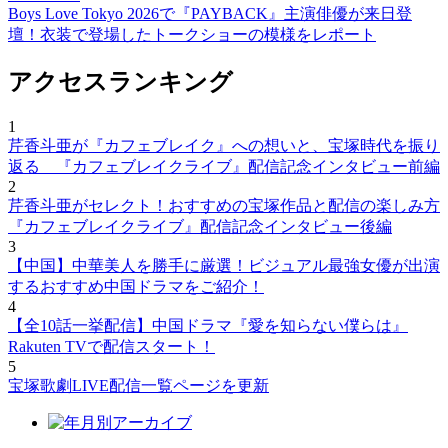
Boys Love Tokyo 2026で『PAYBACK』主演俳優が来日登
壇！衣装で登場したトークショーの模様をレポート
アクセスランキング
1
芹香斗亜が『カフェブレイク』への想いと、宝塚時代を振り
返る 『カフェブレイクライブ』配信記念インタビュー前編
2
芹香斗亜がセレクト！おすすめの宝塚作品と配信の楽しみ方
『カフェブレイクライブ』配信記念インタビュー後編
3
【中国】中華美人を勝手に厳選！ビジュアル最強女優が出演
するおすすめ中国ドラマをご紹介！
4
【全10話一挙配信】中国ドラマ『愛を知らない僕らは』
Rakuten TVで配信スタート！
5
宝塚歌劇LIVE配信一覧ページを更新