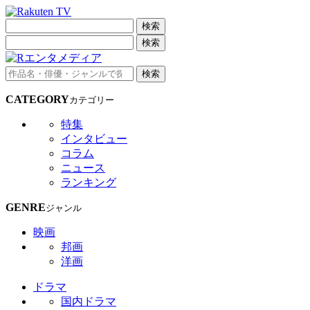
検索
検索
検索
CATEGORY
カテゴリー
特集
インタビュー
コラム
ニュース
ランキング
GENRE
ジャンル
映画
邦画
洋画
ドラマ
国内ドラマ