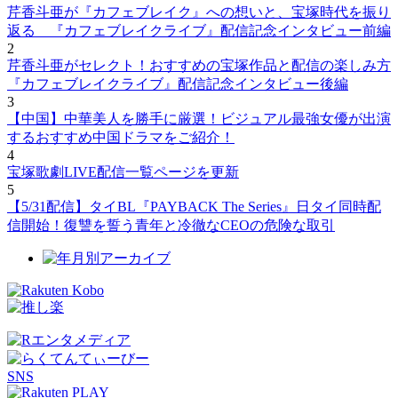
芹香斗亜が『カフェブレイク』への想いと、宝塚時代を振り
返る 『カフェブレイクライブ』配信記念インタビュー前編
2
芹香斗亜がセレクト！おすすめの宝塚作品と配信の楽しみ方
『カフェブレイクライブ』配信記念インタビュー後編
3
【中国】中華美人を勝手に厳選！ビジュアル最強女優が出演
するおすすめ中国ドラマをご紹介！
4
宝塚歌劇LIVE配信一覧ページを更新
5
【5/31配信】タイBL『PAYBACK The Series』日タイ同時配
信開始！復讐を誓う青年と冷徹なCEOの危険な取引
SNS