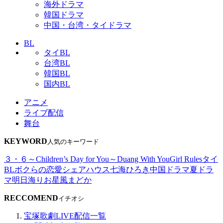
海外ドラマ
韓国ドラマ
中国・台湾・タイドラマ
BL
タイBL
台湾BL
韓国BL
国内BL
アニメ
ライブ配信
舞台
KEYWORD
人気のキーワード
３・６～Children’s Day for You～
Duang With You
Girl Rules
タイ
BL
ボクらの恋愛シェアハウス
七海ひろき
中国ドラマ
夏ドラ
マ
明日海りお
星風まどか
RECCOMEND
イチオシ
宝塚歌劇LIVE配信一覧