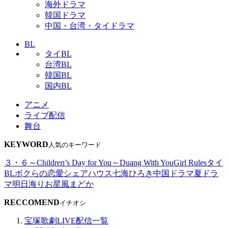
海外ドラマ
韓国ドラマ
中国・台湾・タイドラマ
BL
タイBL
台湾BL
韓国BL
国内BL
アニメ
ライブ配信
舞台
KEYWORD
人気のキーワード
３・６～Children’s Day for You～
Duang With You
Girl Rules
タイ
BL
ボクらの恋愛シェアハウス
七海ひろき
中国ドラマ
夏ドラ
マ
明日海りお
星風まどか
RECCOMEND
イチオシ
宝塚歌劇LIVE配信一覧