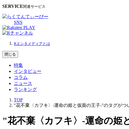
SERVICE
関連サービス
SNS
Rエンタメディアとは
閉じる
特集
インタビュー
コラム
ニュース
ランキング
TOP
"花不棄〈カフキ〉‐運命の姫と仮面の王子‐"のタグがつ
"花不棄〈カフキ〉‐運命の姫