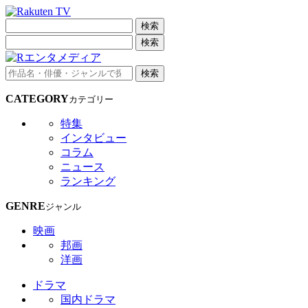
検索
検索
検索
CATEGORY
カテゴリー
特集
インタビュー
コラム
ニュース
ランキング
GENRE
ジャンル
映画
邦画
洋画
ドラマ
国内ドラマ