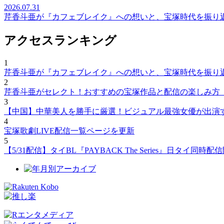
2026.07.31
芹香斗亜が『カフェブレイク』への想いと、宝塚時代を振り
アクセスランキング
1
芹香斗亜が『カフェブレイク』への想いと、宝塚時代を振り
2
芹香斗亜がセレクト！おすすめの宝塚作品と配信の楽しみ方
3
【中国】中華美人を勝手に厳選！ビジュアル最強女優が出演
4
宝塚歌劇LIVE配信一覧ページを更新
5
【5/31配信】タイBL『PAYBACK The Series』日タ