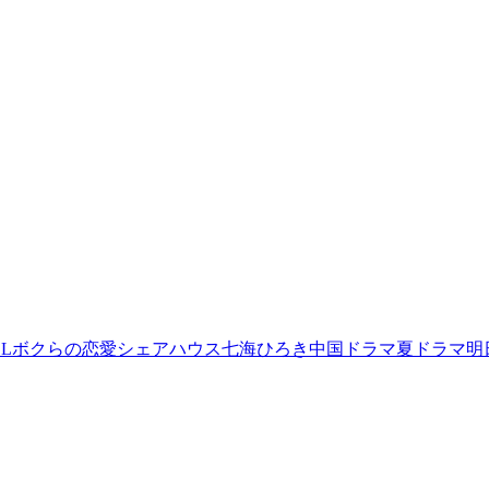
L
ボクらの恋愛シェアハウス
七海ひろき
中国ドラマ
夏ドラマ
明