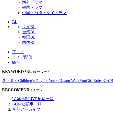
海外ドラマ
韓国ドラマ
中国・台湾・タイドラマ
BL
タイBL
台湾BL
韓国BL
国内BL
アニメ
ライブ配信
舞台
KEYWORD
人気のキーワード
３・６～Children’s Day for You～
Duang With You
Girl Rules
タイB
RECCOMEND
イチオシ
宝塚歌劇LIVE配信一覧
BL関連記事一覧
月別アーカイブ