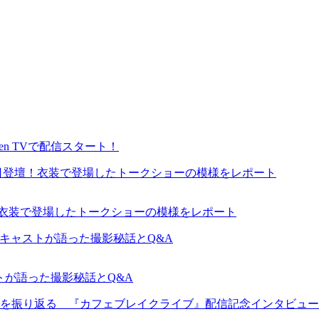
en TVで配信スタート！
が来日登壇！衣装で登場したトークショーの模様をレポート
ャストが語った撮影秘話とQ&A