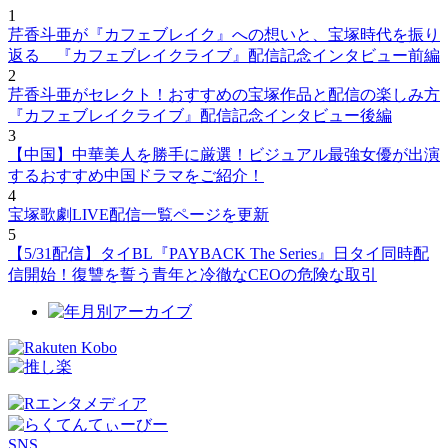
1
芹香斗亜が『カフェブレイク』への想いと、宝塚時代を振り
返る 『カフェブレイクライブ』配信記念インタビュー前編
2
芹香斗亜がセレクト！おすすめの宝塚作品と配信の楽しみ方
『カフェブレイクライブ』配信記念インタビュー後編
3
【中国】中華美人を勝手に厳選！ビジュアル最強女優が出演
するおすすめ中国ドラマをご紹介！
4
宝塚歌劇LIVE配信一覧ページを更新
5
【5/31配信】タイBL『PAYBACK The Series』日タイ同時配
信開始！復讐を誓う青年と冷徹なCEOの危険な取引
SNS