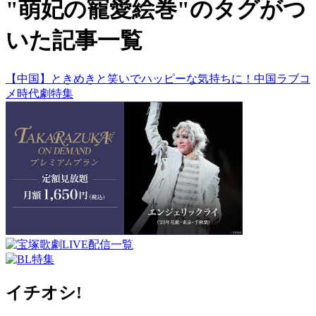
"萌妃の寵愛絵巻"のタグがつ
いた記事一覧
【中国】ときめきと笑いでハッピーな気持ちに！中国ラブコ
メ時代劇特集
イチオシ!