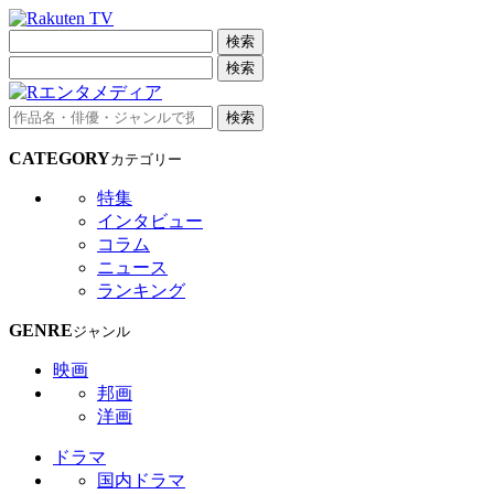
検索
検索
検索
CATEGORY
カテゴリー
特集
インタビュー
コラム
ニュース
ランキング
GENRE
ジャンル
映画
邦画
洋画
ドラマ
国内ドラマ