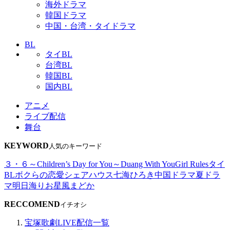
海外ドラマ
韓国ドラマ
中国・台湾・タイドラマ
BL
タイBL
台湾BL
韓国BL
国内BL
アニメ
ライブ配信
舞台
KEYWORD
人気のキーワード
３・６～Children’s Day for You～
Duang With You
Girl Rules
タイ
BL
ボクらの恋愛シェアハウス
七海ひろき
中国ドラマ
夏ドラ
マ
明日海りお
星風まどか
RECCOMEND
イチオシ
宝塚歌劇LIVE配信一覧