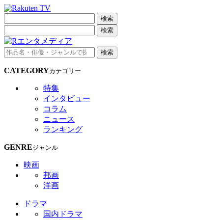
検索
検索
検索
CATEGORY
カテゴリー
特集
インタビュー
コラム
ニュース
ランキング
GENRE
ジャンル
映画
邦画
洋画
ドラマ
国内ドラマ