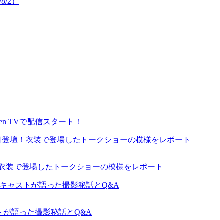
8/2）
en TVで配信スタート！
が来日登壇！衣装で登場したトークショーの模様をレポート
ャストが語った撮影秘話とQ&A