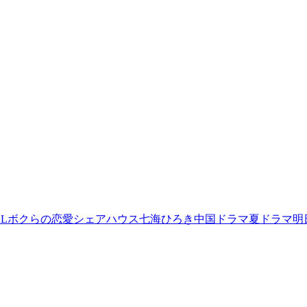
L
ボクらの恋愛シェアハウス
七海ひろき
中国ドラマ
夏ドラマ
明