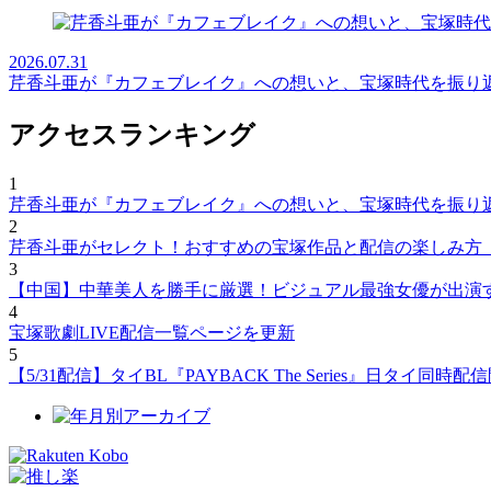
2026.07.31
芹香斗亜が『カフェブレイク』への想いと、宝塚時代を振り
アクセスランキング
1
芹香斗亜が『カフェブレイク』への想いと、宝塚時代を振り
2
芹香斗亜がセレクト！おすすめの宝塚作品と配信の楽しみ方
3
【中国】中華美人を勝手に厳選！ビジュアル最強女優が出演
4
宝塚歌劇LIVE配信一覧ページを更新
5
【5/31配信】タイBL『PAYBACK The Series』日タ