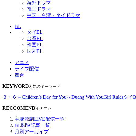
海外ドラマ
韓国ドラマ
中国・台湾・タイドラマ
BL
タイBL
台湾BL
韓国BL
国内BL
アニメ
ライブ配信
舞台
KEYWORD
人気のキーワード
３・６～Children’s Day for You～
Duang With You
Girl Rules
タイB
RECCOMEND
イチオシ
宝塚歌劇LIVE配信一覧
BL関連記事一覧
月別アーカイブ