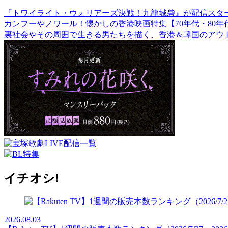
『トワイライト・ウォリアーズ決戦！九龍城砦』が配信スタ
カンフーやノワール！懐かしの香港映画特集【70年代・80年代
裏社会やその周囲で生きる男たちを描く、香港＆韓国のアウ
イチオシ!
2026.08.03