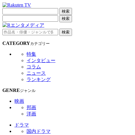
検索
検索
検索
CATEGORY
カテゴリー
特集
インタビュー
コラム
ニュース
ランキング
GENRE
ジャンル
映画
邦画
洋画
ドラマ
国内ドラマ