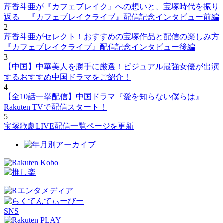
芹香斗亜が『カフェブレイク』への想いと、宝塚時代を振り
返る 『カフェブレイクライブ』配信記念インタビュー前編
2
芹香斗亜がセレクト！おすすめの宝塚作品と配信の楽しみ方
『カフェブレイクライブ』配信記念インタビュー後編
3
【中国】中華美人を勝手に厳選！ビジュアル最強女優が出演
するおすすめ中国ドラマをご紹介！
4
【全10話一挙配信】中国ドラマ『愛を知らない僕らは』
Rakuten TVで配信スタート！
5
宝塚歌劇LIVE配信一覧ページを更新
SNS