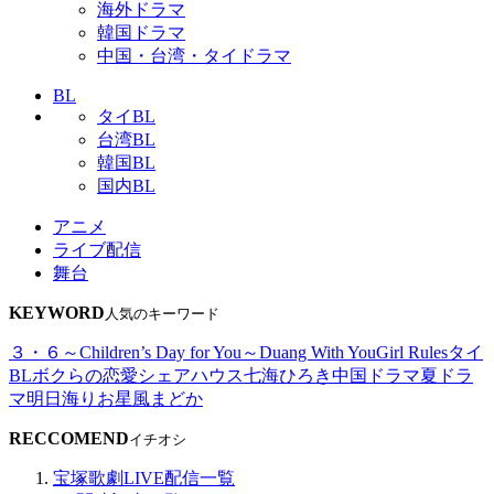
海外ドラマ
韓国ドラマ
中国・台湾・タイドラマ
BL
タイBL
台湾BL
韓国BL
国内BL
アニメ
ライブ配信
舞台
KEYWORD
人気のキーワード
３・６～Children’s Day for You～
Duang With You
Girl Rules
タイ
BL
ボクらの恋愛シェアハウス
七海ひろき
中国ドラマ
夏ドラ
マ
明日海りお
星風まどか
RECCOMEND
イチオシ
宝塚歌劇LIVE配信一覧