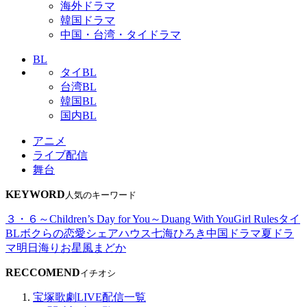
海外ドラマ
韓国ドラマ
中国・台湾・タイドラマ
BL
タイBL
台湾BL
韓国BL
国内BL
アニメ
ライブ配信
舞台
KEYWORD
人気のキーワード
３・６～Children’s Day for You～
Duang With You
Girl Rules
タイ
BL
ボクらの恋愛シェアハウス
七海ひろき
中国ドラマ
夏ドラ
マ
明日海りお
星風まどか
RECCOMEND
イチオシ
宝塚歌劇LIVE配信一覧