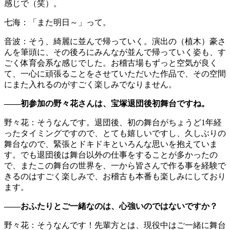
感じで（笑）。
七海：「また明日～」って。
音波：そう、綺麗に並んで帰っていく。演出の（植木）豪さ
んを筆頭に、その後ろにみんなが並んで帰っていく姿も、す
ごく体育会系な感じでした。お稽古場もずっと空気が良く
て、一心に頑張ることをさせていただいた作品で、その空間
にまた入れるのがすごく楽しみでなりません。
――初参加の野々花さんは
、
宝塚退団後初舞台ですね。
野々花：そうなんです。退団後、初の舞台がちょうど1年経
ったタイミングですので、とても嬉しいですし、久しぶりの
舞台なので、緊張とドキドキといろんな思いを抱えていま
す。でも退団後は舞台以外の仕事をすることが多かったの
で、またこの舞台の世界を、一から皆さんで作る事を経験で
きるのはすごく楽しみで、お稽古も本番も楽しみにしており
ます。
――おふたりとご一緒なのは、心強いのではないですか？
野々花：そうなんです！先輩方とは、現役中はご一緒に舞台