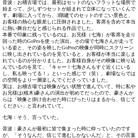
音波：お稽古場では、最初はセットのないフラットな場所で
始まって、少しずつセットが組まれて立体になっていくんで
す。劇場に入ってから、3階建てのセットのすごい景色と、
お客様の熱心な眼差しに圧倒されました。客席を含めて本当
に熱い舞台だなと感じられる作品でした。
本番で印象に残っているのは、お兄様（七海）が客席を走り
回った時のGoProを使った演出。その場で七海さんが走って
いる姿と、その姿を映したGoProの映像が同時にスクリーン
に映し出されているのを見ていると、お客様が本当に楽しま
れているのが分かりました。お客様自身がその映像に映り込
んでいるのを見て、『キャー！七海さんもすぐ近くにいる
し、私も映ってる！』といった感じで（笑）、劇場ならでは
の空間をより一層楽しんでくださっていました。
実は、お稽古場では映像がない状態で進んでいて、特に私や
お兄様は(植木)豪さんの演出が初めてだったので、豪さんか
らは「映像と掛け合わせた時にぴったりはまるから、信じて
ください」と言われていて。
七海：そう、言っていた。
音波：豪さんが最初に皆で集まった時に仰っていたのです
が、「そうなんだ、信じて進むしかないんだ」と、その言葉