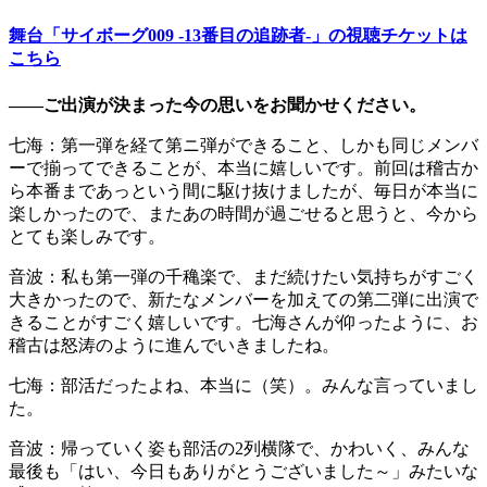
舞台「サイボーグ009 -13番目の追跡者-」の視聴チケットは
こちら
――ご出演が決まった今の思いをお聞かせください。
七海：第一弾を経て第ニ弾ができること、しかも同じメンバ
ーで揃ってできることが、本当に嬉しいです。前回は稽古か
ら本番まであっという間に駆け抜けましたが、毎日が本当に
楽しかったので、またあの時間が過ごせると思うと、今から
とても楽しみです。
音波：私も第一弾の千穐楽で、まだ続けたい気持ちがすごく
大きかったので、新たなメンバーを加えての第二弾に出演で
きることがすごく嬉しいです。七海さんが仰ったように、お
稽古は怒涛のように進んでいきましたね。
七海：部活だったよね、本当に（笑）。みんな言っていまし
た。
音波：帰っていく姿も部活の2列横隊で、かわいく、みんな
最後も「はい、今日もありがとうございました～」みたいな