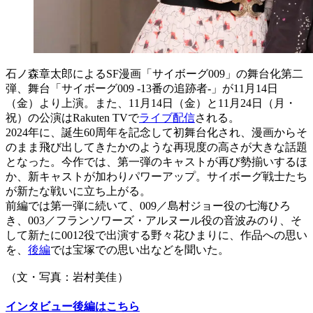
石ノ森章太郎によるSF漫画「サイボーグ009」の舞台化第二
弾、舞台「サイボーグ009 -13番の追跡者-」が11月14日
（金）より上演。また、11月14日（金）と11月24日（月・
祝）の公演はRakuten TVで
ライブ配信
される。
2024年に、誕生60周年を記念して初舞台化され、漫画からそ
のまま飛び出してきたかのような再現度の高さが大きな話題
となった。今作では、第一弾のキャストが再び勢揃いするほ
か、新キャストが加わりパワーアップ。サイボーグ戦士たち
が新たな戦いに立ち上がる。
前編では第一弾に続いて、009／島村ジョー役の七海ひろ
き、003／フランソワーズ・アルヌール役の音波みのり、そ
して新たに0012役で出演する野々花ひまりに、作品への思い
を、
後編
では宝塚での思い出などを聞いた。
（文・写真：岩村美佳）
インタビュー後編はこちら