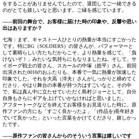
をすることがありませんでしたので、退団してご一緒できる
のがとても嬉しいなと思います。ご縁を感じています。
――前回の舞台で、お客様に届けた時の印象や、反響や思い
出はありますか？
七海：まず、キャスト一人ひとりの熱量が本当にすごかった
です。特にBG（SOLDIERS）の皆さんが、パフォーマーと
して素晴らしい方たちだからこそ、より熱量を感じて、「負
けないぞ！」みたいな気持ちにもなりましたね。そして、サ
イボーグ戦士の皆さん、スカールの中塚（皓平）さん、前回
出演された0010のおふたりも、本番で一気に熱量が加速した
印象でした。それを大高（洋夫）さんがしっかりと締めてく
ださり、やはり舞台の本番が持つ力はすごいなと。その中
で、私は真ん中に立たせていただく島村ジョーとして、自分
自身もさらにギアを上げていかなければと思いました。
アフタートークなどを終えてお客様をお見送りした時に、原
作ファンの方にも「すごく良かったよ」「(作品を)長年好き
でいて良かった」といった言葉をかけてくださり、嬉しかっ
たです。
――原作ファンの皆さんからのそういう言葉は嬉しいです