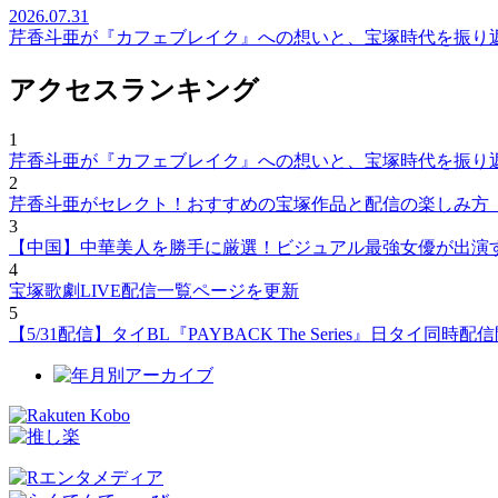
2026.07.31
芹香斗亜が『カフェブレイク』への想いと、宝塚時代を振り
アクセスランキング
1
芹香斗亜が『カフェブレイク』への想いと、宝塚時代を振り
2
芹香斗亜がセレクト！おすすめの宝塚作品と配信の楽しみ方
3
【中国】中華美人を勝手に厳選！ビジュアル最強女優が出演
4
宝塚歌劇LIVE配信一覧ページを更新
5
【5/31配信】タイBL『PAYBACK The Series』日タ