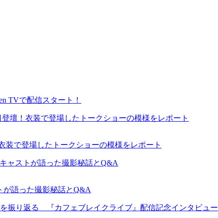
en TVで配信スタート！
が来日登壇！衣装で登場したトークショーの模様をレポート
ャストが語った撮影秘話とQ&A