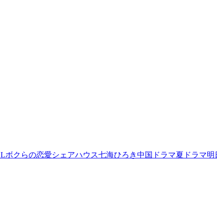
L
ボクらの恋愛シェアハウス
七海ひろき
中国ドラマ
夏ドラマ
明