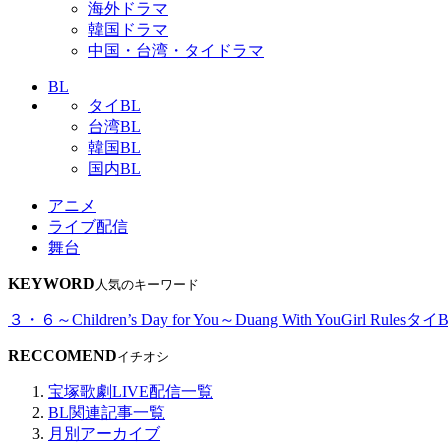
海外ドラマ
韓国ドラマ
中国・台湾・タイドラマ
BL
タイBL
台湾BL
韓国BL
国内BL
アニメ
ライブ配信
舞台
KEYWORD
人気のキーワード
３・６～Children’s Day for You～
Duang With You
Girl Rules
タイB
RECCOMEND
イチオシ
宝塚歌劇LIVE配信一覧
BL関連記事一覧
月別アーカイブ