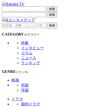
検索
検索
検索
CATEGORY
カテゴリー
特集
インタビュー
コラム
ニュース
ランキング
GENRE
ジャンル
映画
邦画
洋画
ドラマ
国内ドラマ