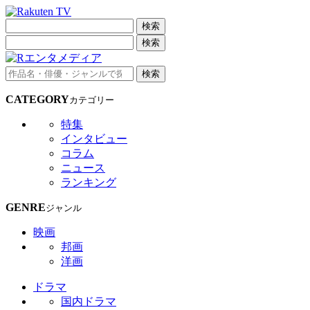
検索
検索
検索
CATEGORY
カテゴリー
特集
インタビュー
コラム
ニュース
ランキング
GENRE
ジャンル
映画
邦画
洋画
ドラマ
国内ドラマ