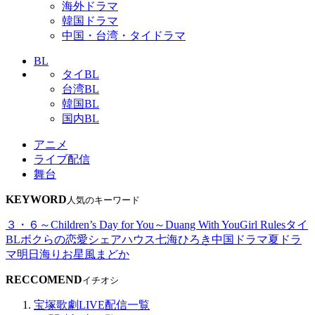
海外ドラマ
韓国ドラマ
中国・台湾・タイドラマ
BL
タイBL
台湾BL
韓国BL
国内BL
アニメ
ライブ配信
舞台
KEYWORD
人気のキーワード
３・６～Children’s Day for You～
Duang With You
Girl Rules
タイ
BL
ボクらの恋愛シェアハウス
七海ひろき
中国ドラマ
夏ドラ
マ
明日海りお
星風まどか
RECCOMEND
イチオシ
宝塚歌劇LIVE配信一覧