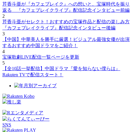
芹香斗亜が『カフェブレイク』への想いと、宝塚時代を振り
返る 『カフェブレイクライブ』配信記念インタビュー前編
2
芹香斗亜がセレクト！おすすめの宝塚作品と配信の楽しみ方
『カフェブレイクライブ』配信記念インタビュー後編
3
【中国】中華美人を勝手に厳選！ビジュアル最強女優が出演
するおすすめ中国ドラマをご紹介！
4
宝塚歌劇LIVE配信一覧ページを更新
5
【全10話一挙配信】中国ドラマ『愛を知らない僕らは』
Rakuten TVで配信スタート！
SNS