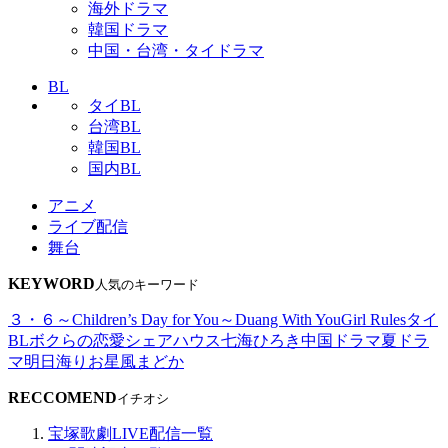
海外ドラマ
韓国ドラマ
中国・台湾・タイドラマ
BL
タイBL
台湾BL
韓国BL
国内BL
アニメ
ライブ配信
舞台
KEYWORD
人気のキーワード
３・６～Children’s Day for You～
Duang With You
Girl Rules
タイ
BL
ボクらの恋愛シェアハウス
七海ひろき
中国ドラマ
夏ドラ
マ
明日海りお
星風まどか
RECCOMEND
イチオシ
宝塚歌劇LIVE配信一覧