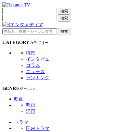
検索
検索
検索
CATEGORY
カテゴリー
特集
インタビュー
コラム
ニュース
ランキング
GENRE
ジャンル
映画
邦画
洋画
ドラマ
国内ドラマ