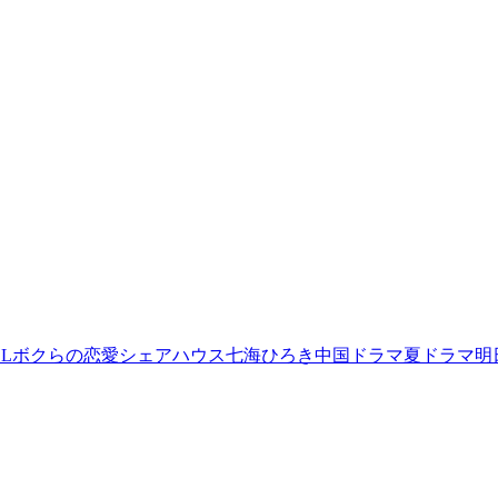
L
ボクらの恋愛シェアハウス
七海ひろき
中国ドラマ
夏ドラマ
明