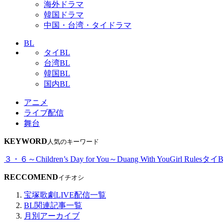
海外ドラマ
韓国ドラマ
中国・台湾・タイドラマ
BL
タイBL
台湾BL
韓国BL
国内BL
アニメ
ライブ配信
舞台
KEYWORD
人気のキーワード
３・６～Children’s Day for You～
Duang With You
Girl Rules
タイB
RECCOMEND
イチオシ
宝塚歌劇LIVE配信一覧
BL関連記事一覧
月別アーカイブ