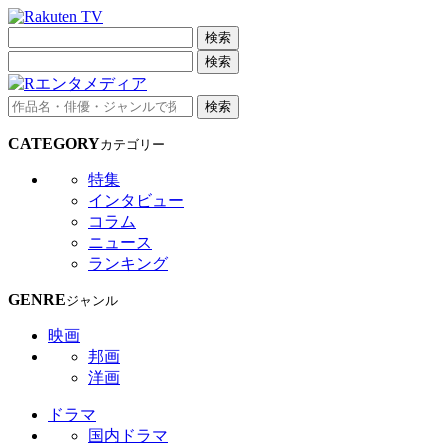
検索
検索
検索
CATEGORY
カテゴリー
特集
インタビュー
コラム
ニュース
ランキング
GENRE
ジャンル
映画
邦画
洋画
ドラマ
国内ドラマ