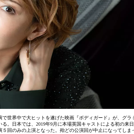
界中で大ヒットを遂げた映画『ボディガード』が、グラミー賞受賞曲「I
。日本では、2019年9月に本場英国キャストによる初の来日
５回のみの上演となった。殆どの公演回が中止になってしまった