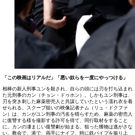
「この映画はリアルだ」「悪い奴らを一度にやっつける」
相棒の新人刑事ユンを殺され、自らの頭には刃を打ち込まれ
た元刑事のカン（チョン・ドゥホン）。しかもユン刑事は、
刃を突き刺した麻薬密売人と共謀していたという濡れ衣を着
せられる。スクープ狙いの映像記者ナム（リュ・ドクファ
ン）は、カンがユン刑事の汚名を晴らすため、麻薬の密売人
に復讐する様を撮影する許可を得て、同行取材をすること
に。カンの凄まじい復讐劇が始まる。狙った獲物は逃がさな
い。教会で、港で、両手にナイフ、時に鉄パイプを振り上