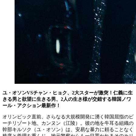
ユ・オソンVSチャン・ヒョク、2大スターが激突！仁義に生
きる男と欲望に生きる男、2人の生き様が交錯する韓国ノワ
ール・アクション最新作！
オリンピック直前、さらなる大規模開発に湧く韓国屈指のビ
ーチリゾート地、カンヌン（江陵）。彼の地を牛耳る組織の
幹部キルソク（ユ・オソン）は、安易な暴力に頼ることなく
秩序と義理を重んじ、地元警察からも一目置かれるそのカリ