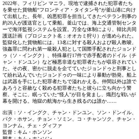
2022年、フィリピン マニラ。現地で逮捕された犯罪者たち
を乗せた貨物船“フロンティア・タイタン号”が釜山港に向け
て出航した。長年、凶悪犯罪を担当してきたベテラン刑事の
約20人が護送官として乗船。釜山では、海上交通管制センタ
ーで海洋監視システムを設置。万全な体制により、韓比共同
護送計画（プロジェクト名：オオカミ狩り）が進められた。
監獄化した貨物船には、13名に対する殺人および殺人教唆、
強姦罪に問われ第一級殺人犯として国際手配されたジョンド
ゥ（ソ・イングク）、特殊暴行17件で赤手配者のドイル（チ
ャン・ドンユン）など極悪非道な犯罪者たちが収容されてい
た。その夜、密かに脱走を企てていたジョンドゥと刑事とし
て紛れ込んでいたジョンドゥの一味により暴動が勃発。船上
は武器を手にした犯罪者たちで溢れかえる。仲間以外は誰で
あろうと容赦なく殺める犯罪者たちと彼らに立ち向かう警
察。そこに、眠っていた“怪人”が目を覚まし、熾烈な戦いが
幕を開ける。地獄の航海から生き残るのは誰か……
出演：ソ・イングク、チャン・ドンユン、ソン・ドンイル、
パク・ホサン、チョン・ソミン、コ・チャンソク、チャン・
ヨンナム、チェ・グィファ
監督：キム・ホンソン
脚本：キム・ホンソン