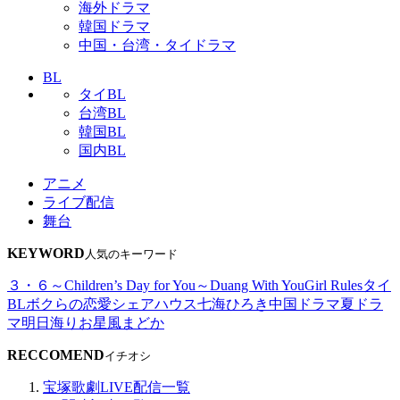
海外ドラマ
韓国ドラマ
中国・台湾・タイドラマ
BL
タイBL
台湾BL
韓国BL
国内BL
アニメ
ライブ配信
舞台
KEYWORD
人気のキーワード
３・６～Children’s Day for You～
Duang With You
Girl Rules
タイ
BL
ボクらの恋愛シェアハウス
七海ひろき
中国ドラマ
夏ドラ
マ
明日海りお
星風まどか
RECCOMEND
イチオシ
宝塚歌劇LIVE配信一覧