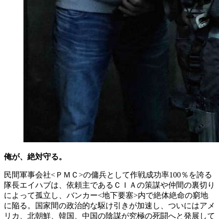
俺が、絶対守る。
民間軍事会社<ＰＭＣ>の傭兵として作戦成功率100％を誇る
隊長エイハブは、依頼主であるＣＩＡの策謀や仲間の裏切り
によって孤立し、バンカー<地下要塞>内で絶体絶命の窮地
に陥る。国家間の政治的な駆け引きが加速し、ついにはアメ
リカ、北朝鮮、韓国、中国の陰謀が究極の死闘へと発展して