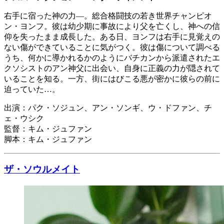
右手に宿った神の力―。総合格闘技の若き世界チャンピオ
ン・ヨンフ。彼は幼少期に事故により父を亡くし、神への信
仰を失ったまま成長した。ある日、ヨンフは右手に見覚えの
ない傷ができていることに気がつく。彼は傷について調べる
うち、何かに導かれるかのようにバチカンから派遣されたエ
クソシストのアン神父に出会い、自身に正義の力が隠されて
いることを知る。一方、街にはびこる悪が密かに彼らの前に
迫っていた…。
出演：パク・ソジュン、アン・ソンギ、ウ・ドファン、チ
ェ・ウシク
監督：キム・ジュファン
脚本：キム・ジュファン
ザ・ソウルメイト