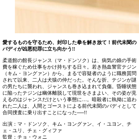
愛するものを守るため、封印した拳を解き放て！前代未聞の
バディが凶悪犯罪に立ち向かう!!
柔道館の館長ジャンス（マ・ドンソク）は、病気の娘の手術
費を稼ぐため仕事をかけ持ちする日々。若き熱血警官テジン
（キム・ヨングァン）から、まるで容疑者のように職務質問
されて以来、二人は犬猿の仲だった。そんな折、テジンが謎
の男たちに襲われ、ジャンスも巻き込まれて負傷。昏睡状態
に陥ったテジンは幽体離脱して現世をさまよい、その姿が見
えるのはジャンスだけという事態に…。暗殺者に執拗に追わ
れた二人は、人間とゴーストによる前代未聞のバディとして
合同捜査に乗り出すことになった──!!
出演：マ・ドンソク、キム・ヨングァン、イ・ユヨン、チ
ェ・ユリ、チェ・グィファ
監督：チョ・ウォニ