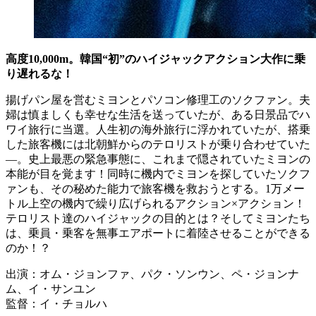
高度10,000m。韓国“初”のハイジャックアクション大作に乗
り遅れるな！
揚げパン屋を営むミヨンとパソコン修理工のソクファン。夫
婦は慎ましくも幸せな生活を送っていたが、ある日景品でハ
ワイ旅行に当選。人生初の海外旅行に浮かれていたが、搭乗
した旅客機には北朝鮮からのテロリストが乗り合わせていた
―。史上最悪の緊急事態に、これまで隠されていたミヨンの
本能が目を覚ます！同時に機内でミヨンを探していたソクフ
ァンも、その秘めた能力で旅客機を救おうとする。1万メー
トル上空の機内で繰り広げられるアクション×アクション！
テロリスト達のハイジャックの目的とは？そしてミヨンたち
は、乗員・乗客を無事エアポートに着陸させることができる
のか！？
出演：オム・ジョンファ、パク・ソンウン、ペ・ジョンナ
ム、イ・サンユン
監督：イ・チョルハ