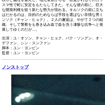
スマ性で町に安定をもたらしてきた。そんな彼の前に、巨大
な開発利権を狙う新たな勢力が現れる。キルソクの前に立ち
はだかるのは、目的のためならば手段を選ばない非情な男ミ
ンソク（チャン・ヒョク）。２人の邂逅は、やがて２つの組
織、そして警察をも巻き込み血で血を洗う凄惨な抗争へと発
展してゆくのだが…。
出演：ユ・オソン、チャン・ヒョク、パク・ソングン、オ・
デファン、シン・スンファン
脚本：ユン・ヨンビン
監督：ユン・ヨンビン
ノンストップ