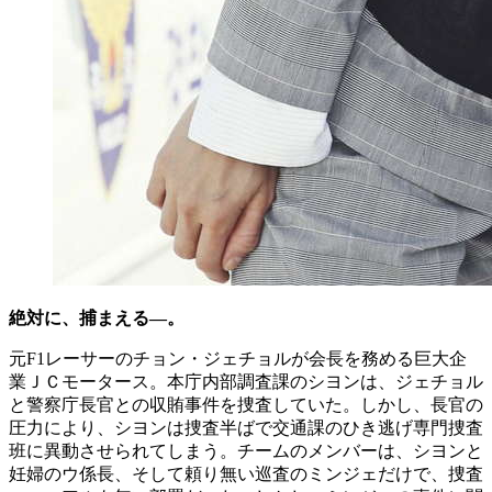
絶対に、捕まえる―。
元F1レーサーのチョン・ジェチョルが会長を務める巨大企
業ＪＣモータース。本庁内部調査課のシヨンは、ジェチョル
と警察庁長官との収賄事件を捜査していた。しかし、長官の
圧力により、シヨンは捜査半ばで交通課のひき逃げ専門捜査
班に異動させられてしまう。チームのメンバーは、シヨンと
妊婦のウ係長、そして頼り無い巡査のミンジェだけで、捜査