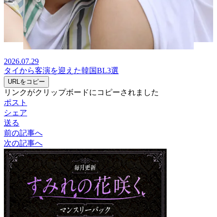
2026.07.29
タイから客演を迎えた韓国BL3選
URLをコピー
リンクがクリップボードにコピーされました
ポスト
シェア
送る
前の記事へ
次の記事へ