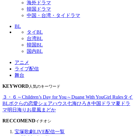
海外ドラマ
韓国ドラマ
中国・台湾・タイドラマ
BL
タイBL
台湾BL
韓国BL
国内BL
アニメ
ライブ配信
舞台
KEYWORD
人気のキーワード
３・６～Children’s Day for You～
Duang With You
Girl Rules
タイ
BL
ボクらの恋愛シェアハウス
七海ひろき
中国ドラマ
夏ドラ
マ
明日海りお
星風まどか
RECCOMEND
イチオシ
宝塚歌劇LIVE配信一覧