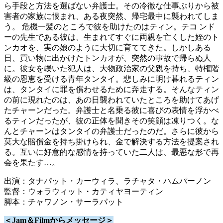
ら手段と方法を選ばない弁護士。その冷徹な仕事ぶりから被
害者の家族に恨まれ、ある夜突然、帰宅最中に襲われてしま
う。 危機一髪のところで彼を助けたのはティン。テコ ンド
ーの先生である彼は、生まれてすぐに両親を亡くした姪のト
ンカオを、実の娘のように大切に育ててきた。しかしある
日、買い物に出かけたトンカオが、突然の事故で帰らぬ人
に。彼女を轢いた犯人は、大物政治家の父親を持ち、特権階
級の恩恵を受ける青年タンタイ。悲しみに明け暮れるティン
は、タンタイに罪を償わせるために奔走する。そんなティン
の前に現れたのは、あの日襲われていたところを助けてあげ
たチャーンだった。弁護士と名乗る彼に喜びの表情を浮かべ
るティンだったが、彼の正体を聞きその笑顔は凍りつく。な
んとチャーンはタンタイの弁護士だったのだ。さらに彼から
莫大な賠償金を持ち掛けられ、金で解決する方法を提案され
る。互いに好意的な感情を持っていた二人は、最悪な形で再
会を果たす…。
出演：タナパット・カーウィラ、ラチャタ・ハムパーノン
監督：ウォラウィット・カティヤヨーティン
脚本：チャワノン・サーラパット
＜Jam＆Filmからメッセージ＞