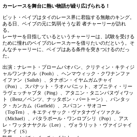
カーレースを舞台に熱い物語が繰り広げられる！
ピット・ベイブはタイのレース界に君臨する無敵のキング。
ある日、ベイブの元に気弱そうな若 者チャーリーが訪れ
る。
レーサーを目指しているというチャーリーは、試験を受ける
ために憧れのベイブのレースカーを借りたいのだという。そ
んなチャーリーに、ベイブはある条件を突きつけるのだっ
た。
出演：ナレート・プロームパオパン、クリティン・キティジ
ャルワンナクル（Pooh）、ヘンマウィック・クワナンファ
イファン（Sailub）、タナポン・イヤムガムチャイ
（Pon）、スパナット・ラオハパニット、オブニティ・リー
ラヴェッチャブタ（Ping）、アタニン・タニンパヌヴィワッ
ト（Benz／ベンツ、ナッタポン・パートーン）、パンタッ
ク・カンカム（Garfield）、スパコン・サオコー
（TopTen）、キエティサック・ヴァタナヴィツァクル
（Michael）、パタラポール・ワンロプシリ（Pop）、アス
レ・ワッタナヤクル（Lee）、ヴォラリット・ヴァイジャイ
ラナイ（S）