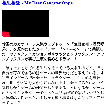
相思相愛～My Dear Gangster Oppa
韓国のカカオページ人気ウェブトゥーン「
호형호제（呼兄呼
弟）」を原作にしたタイドラマ！『Ai Long Nhai』で共演し
たニッチャクン・カジョンボリラックとクリッタヌン・アウ
ンチャヌヌンが再び主演を務めるドラマ…！
「陰キャ」と呼ばれる生活を送っている大学生のガイ。彼は
自分が存在できるのはゲームの世界だけだと考えている。オ
ンラインゲームで出会ったキャラクター、ユリに心を奪わ
れ、相手がどんな人かも知らないまま、会ってみたいという
気持ちからゲームの仲間たちと集まることになるが、ゲーム
内の女性キャラクターであったユリは現実ではガッシリとし
た体格の男性だった…！しかも彼の職業はなんとマフィアだ
って…！？