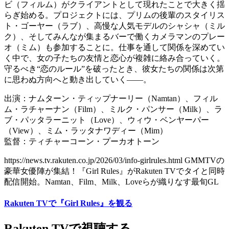
ビ（フィルム）がクライアントとして現れたことで大きく揺
らぎ始める。プロジェクトには、プリムの後輩のスタイリス
ト・ゴーヤー（ラブ）、高慢な人気モデルのシャシャ（ミル
ク）、そしてみんなが集まるバーで働くカメラマンのプレー
オ（ミム）も参加することに。仕事を通して関係を深めてい
く中で、女の子たちの友情と恋心が複雑に絡み合っていく。
守るべき“恋のルール”を破ったとき、彼女たちの関係は次第
に思わぬ方向へと動き出していく――。
出演：ナムターン・ティップナーリー（Namtan）、フィル
ム・ラチャーナン（Film）、ミルク・パンサー（Milk）、ラ
ブ・パッタラーニット（Love）、ウィウ・ベンヤーパー
（View）、ミム・ラッタナワディー（Mim）
監督：ティチャーコーン・プーカオトーン
https://news.tv.rakuten.co.jp/2026/03/info-girlrules.html GMMTVの
豪華女優陣が集結！『Girl Rules』がRakuten TVでタイと同時
配信開始。Namtan、Film、Milk、Loveらが織りなす最旬GL
Rakuten TVで『Girl Rules』を観る
Rakuten TVで視聴する