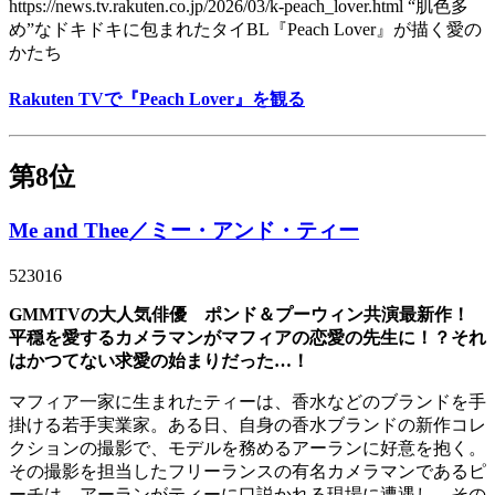
https://news.tv.rakuten.co.jp/2026/03/k-peach_lover.html “肌色多
め”なドキドキに包まれたタイBL『Peach Lover』が描く愛の
かたち
Rakuten TVで『Peach Lover』を観る
第8位
Me and Thee／ミー・アンド・ティー
523016
GMMTVの大人気俳優 ポンド＆プーウィン共演最新作！
平穏を愛するカメラマンがマフィアの恋愛の先生に！？それ
はかつてない求愛の始まりだった…！
マフィア一家に生まれたティーは、香水などのブランドを手
掛ける若手実業家。ある日、自身の香水ブランドの新作コレ
クションの撮影で、モデルを務めるアーランに好意を抱く。
その撮影を担当したフリーランスの有名カメラマンであるピ
ーチは、アーランがティーに口説かれる現場に遭遇し、その