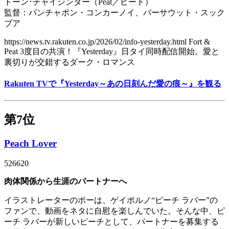
トーン･チャイジンダー（Peat／ピート）
監督：パンチャポン・コンカーノイ、パーサウット・スック
ブア
https://news.tv.rakuten.co.jp/2026/02/info-yesterday.html Fort &
Peat 3度目の共演！『Yesterday』日タイ同時配信開始。愛と
裏切りが交錯するダーク・ロマンス
Rakuten TVで『Yesterday～あの日刻んだ愛の痕～』を観る
第7位
Peach Lover
526620
肉体関係から生涯のパートナーへ
イラストレーターのポーは、ゲイポルノ“ピーチ ラバー”の
ファンで、動画をネタに自慰を楽しんでいた。そんな中、ピ
ーチ ラバーが新しいピーチとして、パートナーを募集する