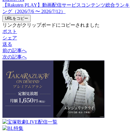
【Rakuten PLAY】動画配信サービスコンテンツ総合ランキ
ング（2026/7/6 〜 2026/7/12）
URLをコピー
リンクがクリップボードにコピーされました
ポスト
シェア
送る
前の記事へ
次の記事へ