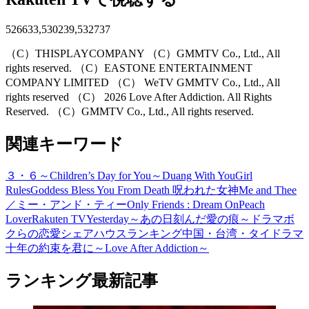
526633,530239,532737
（C）THISPLAYCOMPANY （C）GMMTV Co., Ltd., All
rights reserved. （C）EASTONE ENTERTAINMENT
COMPANY LIMITED （C） WeTV GMMTV Co., Ltd., All
rights reserved （C） 2026 Love After Addiction. All Rights
Reserved. （C）GMMTV Co., Ltd., All rights reserved.
関連キーワード
３・６～Children’s Day for You～
Duang With You
Girl
Rules
Goddess Bless You From Death 呪われた女神
Me and Thee
／ミー・アンド・ティー
Only Friends : Dream On
Peach
Lover
Rakuten TV
Yesterday～あの日刻んだ愛の痕～
ドラマ
ボ
クらの恋愛シェアハウス
ランキング
中国・台湾・タイドラマ
十年の約束を君に～Love After Addiction～
ランキング最新記事