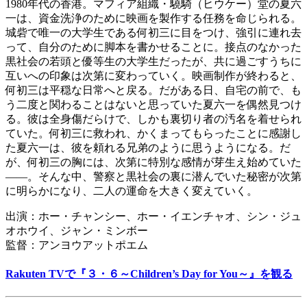
1980年代の香港。マフィア組織・驍騎（ヒウケー）堂の夏六
一は、資金洗浄のために映画を製作する任務を命じられる。
城砦で唯一の大学生である何初三に目をつけ、強引に連れ去
って、自分のために脚本を書かせることに。接点のなかった
黒社会の若頭と優等生の大学生だったが、共に過ごすうちに
互いへの印象は次第に変わっていく。映画制作が終わると、
何初三は平穏な日常へと戻る。だがある日、自宅の前で、も
う二度と関わることはないと思っていた夏六一を偶然見つけ
る。彼は全身傷だらけで、しかも裏切り者の汚名を着せられ
ていた。何初三に救われ、かくまってもらったことに感謝し
た夏六一は、彼を頼れる兄弟のように思うようになる。だ
が、何初三の胸には、次第に特別な感情が芽生え始めていた
――。そんな中、警察と黒社会の裏に潜んでいた秘密が次第
に明らかになり、二人の運命を大きく変えていく。
出演：ホー・チャンシー、ホー・イエンチャオ、シン・ジュ
オホウイ、ジャン・ミンボー
監督：アンヨウアットポエム
Rakuten TVで『３・６～Children’s Day for You～』を観る