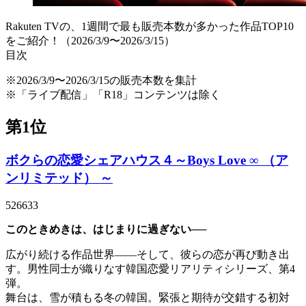
Rakuten TVの、1週間で最も販売本数が多かった作品TOP10
をご紹介！（2026/3/9〜2026/3/15）
目次
※2026/3/9〜2026/3/15の販売本数を集計
※「ライブ配信」「R18」コンテンツは除く
第1位
ボクらの恋愛シェアハウス４～Boys Love ∞ （ア
ンリミテッド） ～
526633
このときめきは、はじまりに過ぎない──
広がり続ける作品世界――そして、彼らの恋が再び動き出
す。男性同士が織りなす韓国恋愛リアリティシリーズ、第4
弾。
舞台は、雪が積もる冬の韓国。緊張と期待が交錯する初対