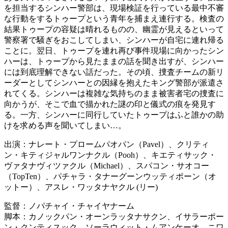
を担当するシンハー警部は、現場検証を行っている最中不審
な行動をするトゥープという青年を捕まえ連行する。検査の
結果トゥープの容疑は晴れるものの、幽霊が見えるといって
警察署で騒ぎをおこしてしまい、シンハーが自宅に連れ帰る
ことに。翌日、トゥープを連れ再び事件現場に向かったシン
ハーは、トゥープから見たままの話を聞き出すが、シンハー
には到底理解できない話だった。その頃、捜査チームの新リ
ーダーとしてシンハーとの因縁を抱えたキング警部が派遣さ
れてくる。シンハーは複雑な気持ちのまま被害者宅の捜査に
向かうが、そこで血で描かれた謎の印と儀式の痕を発見す
る。一方、シンハーに同行していたトゥープはふと誰かの助
けを求める声を聞いてしまい…。
出演：ナレート・プロームパオパン（Pavel）、クリティ
ン・キティジャルワンナクル（Pooh）、キエティサック・
ヴァタナヴィツァクル（Michael）、スパコン・サオコー
（TopTen）、パチャラ・タナーグーンウッティポーン（オ
ットー）、アスレ・ワッタナヤクル (リー)
監督：ノパチャイ・チャイヤナーム
脚本：カノックパン・オーンラッタナサクン、イサラーポー
ン・クンティスック、ソーラウィット・ムアンケーオ、ニワ