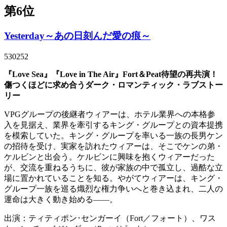
第6位
Yesterday～あの日刻んだ愛の痕～
530252
『Love Sea』『Love in The Air』Fort＆Peat待望の再共演！
傷つくほどに求め合うダーク・ロマンティック・ラブストー
リー
VPGグループの後継者ウィアーは、ホテル業界への本格参
入を見据え、業界を牽引するキング・グループとの資本提携
を模索していた。キング・グループを率いる一族の長男ケン
の招待を受け、実家を訪れたウィアーは、そこでケンの弟・
ケルビンと出会う。ケルビンに興味を抱くウィアーだった
が、交流を重ねるうちに、彼が家族の中で孤立し、過酷な立
場に置かれていることを知る。やがてウィアーは、キング・
グループ一族を巡る熾烈な権力争いへと巻き込まれ、二人の
運命は大きく動き始める――。
出演：ティティポン･センガーイ（Fort／フォート）、ワス