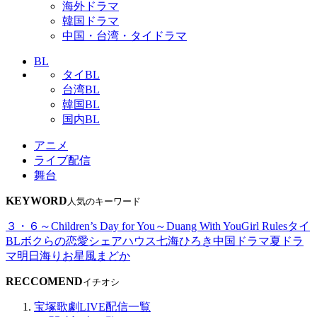
海外ドラマ
韓国ドラマ
中国・台湾・タイドラマ
BL
タイBL
台湾BL
韓国BL
国内BL
アニメ
ライブ配信
舞台
KEYWORD
人気のキーワード
３・６～Children’s Day for You～
Duang With You
Girl Rules
タイ
BL
ボクらの恋愛シェアハウス
七海ひろき
中国ドラマ
夏ドラ
マ
明日海りお
星風まどか
RECCOMEND
イチオシ
宝塚歌劇LIVE配信一覧