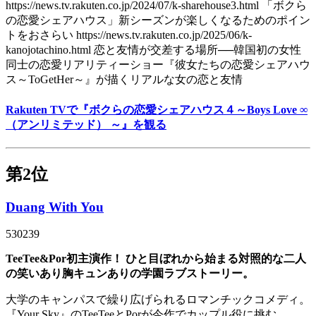
https://news.tv.rakuten.co.jp/2024/07/k-sharehouse3.html 「ボクら
の恋愛シェアハウス」新シーズンが楽しくなるためのポイン
トをおさらい https://news.tv.rakuten.co.jp/2025/06/k-
kanojotachino.html 恋と友情が交差する場所──韓国初の女性
同士の恋愛リアリティーショー『彼女たちの恋愛シェアハウ
ス～ToGetHer～』が描くリアルな女の恋と友情
Rakuten TVで『ボクらの恋愛シェアハウス４～Boys Love ∞
（アンリミテッド） ～』を観る
第2位
Duang With You
530239
TeeTee&Por初主演作！ ひと目ぼれから始まる対照的な二人
の笑いあり胸キュンありの学園ラブストーリー。
大学のキャンパスで繰り広げられるロマンチックコメディ。
『Your Sky』のTeeTeeとPorが今作でカップル役に挑む。