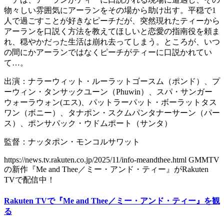
物々しい雰囲気にアーランをその場から助け出す。平穏で1
人で過ごすことが好きなピーチだが、突然現れたティーから
アーランを口説く方法を教えてほしいと恋愛の指南役を頼ま
れ、穏やかだった生活は崩れ去ってしまう。ところが、いつ
の間にかアーランではなくピーチがティーに口説かれてい
て…。
出演：ナラーウィット・ルーラットゴースム（ポンド）、プ
ーウィン・タンサックユーン（Phuwin）、スパ・サンガー
ウォーラウォン(エス)、パットラーパット・ボーラットタス
ワン（ボニー）、タナポン・スクムパンタナーサーン（パー
ス）、ポンサパック・ウドムポート（サンタ）
監督：ナッタポン・モンコルサワット
https://news.tv.rakuten.co.jp/2025/11/info-meandthee.html GMMTV
の新作『Me and Thee／ミー・アンド・ティー』がRakuten
TVで配信中！
Rakuten TVで『Me and Thee／ミー・アンド・ティー』を観
る