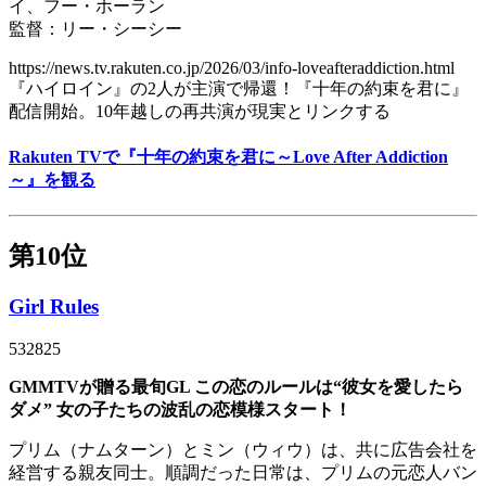
イ、フー・ホーラン
監督：リー・シーシー
https://news.tv.rakuten.co.jp/2026/03/info-loveafteraddiction.html
『ハイロイン』の2人が主演で帰還！『十年の約束を君に』
配信開始。10年越しの再共演が現実とリンクする
Rakuten TVで『十年の約束を君に～Love After Addiction
～』を観る
第10位
Girl Rules
532825
GMMTVが贈る最旬GL この恋のルールは“彼女を愛したら
ダメ” 女の子たちの波乱の恋模様スタート！
プリム（ナムターン）とミン（ウィウ）は、共に広告会社を
経営する親友同士。順調だった日常は、プリムの元恋人バン