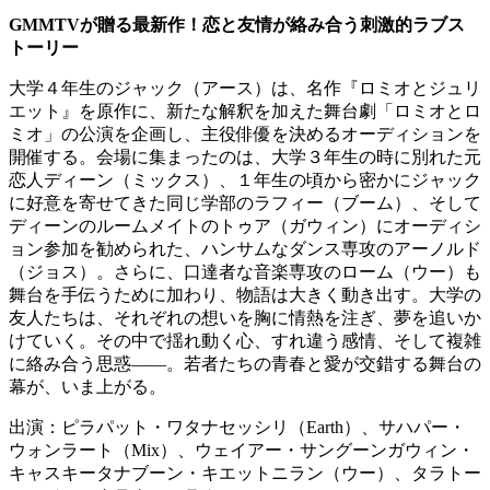
GMMTVが贈る最新作！恋と友情が絡み合う刺激的ラブス
トーリー
大学４年生のジャック（アース）は、名作『ロミオとジュリ
エット』を原作に、新たな解釈を加えた舞台劇「ロミオとロ
ミオ」の公演を企画し、主役俳優を決めるオーディションを
開催する。会場に集まったのは、大学３年生の時に別れた元
恋人ディーン（ミックス）、１年生の頃から密かにジャック
に好意を寄せてきた同じ学部のラフィー（ブーム）、そして
ディーンのルームメイトのトゥア（ガウィン）にオーディシ
ョン参加を勧められた、ハンサムなダンス専攻のアーノルド
（ジョス）。さらに、口達者な音楽専攻のローム（ウー）も
舞台を手伝うために加わり、物語は大きく動き出す。大学の
友人たちは、それぞれの想いを胸に情熱を注ぎ、夢を追いか
けていく。その中で揺れ動く心、すれ違う感情、そして複雑
に絡み合う思惑――。若者たちの青春と愛が交錯する舞台の
幕が、いま上がる。
出演：ピラパット・ワタナセッシリ（Earth）、サハパー・
ウォンラート（Mix）、ウェイアー・サングーンガウィン・
キャスキータナブーン・キエットニラン（ウー）、タラトー