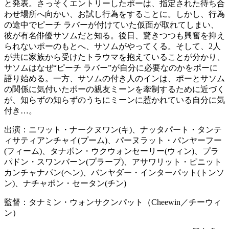
と発表。さっそくエントリーしたポーは、指定された待ち合
わせ場所へ向かい、お試し行為をすることに。しかし、行為
の途中でピーチ ラバーが付けていた仮面が取れてしまい、
彼が有名俳優サソムだと知る。後日、驚きつつも興奮を抑え
られないポーのもとへ、サソムがやってくる。そして、2人
が共に家族から受けたトラウマを抱えていることが分かり、
サソムはなぜ“ピーチ ラバー”が自分に必要なのかをポーに
語り始める。一方、サソムの付き人のインは、ポーとサソム
の関係に気付いたポーの親友ミーンを牽制するために近づく
が、知らずの知らずのうちにミーンに惹かれている自分に気
付き…。
出演：ニワット・ナークヌワン(キ)、ナッタパート・タンテ
ィサティアンチャイ(プーム)、パーヌラット・パンヤーフー
(フィーム)、タナポン・ウクウォンセーリー(ウィン)、プラ
パドン・スワンバーン(プラープ)、アサワリット・ピニット
カンチャナパン(ヘン)、バンヤダー・インターパット(トンソ
ン)、ナチャポン・セータン(チン)
監督：タナミン・ウォンサクンパット（Cheewin／チーウィ
ン）