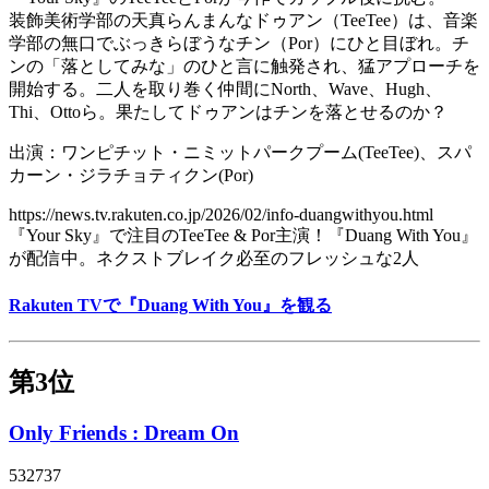
装飾美術学部の天真らんまんなドゥアン（TeeTee）は、音楽
学部の無口でぶっきらぼうなチン（Por）にひと目ぼれ。チ
ンの「落としてみな」のひと言に触発され、猛アプローチを
開始する。二人を取り巻く仲間にNorth、Wave、Hugh、
Thi、Ottoら。果たしてドゥアンはチンを落とせるのか？
出演：ワンピチット・ニミットパークプーム(TeeTee)、スパ
カーン・ジラチョティクン(Por)
https://news.tv.rakuten.co.jp/2026/02/info-duangwithyou.html
『Your Sky』で注目のTeeTee & Por主演！『Duang With You』
が配信中。ネクストブレイク必至のフレッシュな2人
Rakuten TVで『Duang With You』を観る
第3位
Only Friends : Dream On
532737