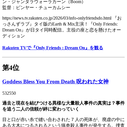
ン・ジャンタラウォーラカーン（Boom）
監督：ピンヤー・チューカムシー
https://news.tv.rakuten.co.jp/2026/03/info-onlyfriendsdo.html 『お
っさんずラブ』タイ版のEarth & Mix主演！『Only Friends:
Dream On』が日タイ同時配信。主役の座と恋を懸けたオー
ディション
Rakuten TVで『Only Friends : Dream On』を観る
第4位
Goddess Bless You From Death 呪われた女神
532550
過去と現在を結びつける異様な大量殺人事件の真実は？事件
を追う二人の信頼が絆に変わっていく
目と口が赤い糸で縫い合わされた７人の死体が、廃虚の中に
ある大木につるされるという猟奇殺人事件が発生する。捜査