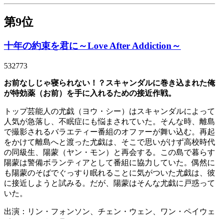
第9位
十年の約束を君に～Love After Addiction～
532773
お前なしじゃ寝られない！？スキャンダルに巻き込まれた俺
が特効薬（お前）を手に入れるための接近作戦。
トップ芸能人の尤戯（ヨウ・シー）はスキャンダルによって
人気が急落し、不眠症にも悩まされていた。そんな時、離島
で撮影されるバラエティー番組のオファーが舞い込む。再起
をかけて離島へと渡った尤戯は、そこで思いがけず高校時代
の同級生、陽蒙（ヤン・モン）と再会する。この島で暮らす
陽蒙は警備ボランティアとして番組に協力していた。偶然に
も陽蒙のそばでぐっすり眠れることに気がついた尤戯は、彼
に接近しようと試みる。だが、陽蒙はそんな尤戯に戸惑って
いた。
出演：リン・フォンソン、チェン・ウェン、ワン・ペイウェ