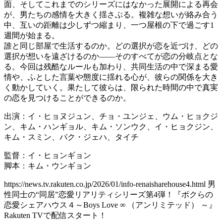
面、そしてこれまでのシリーズにはなかった展開による再会
が、男たちの感情を大きく揺さぶる。複雑な想いが絡み合う
中、互いの距離は少しずつ縮まり、一つ屋根の下で過ごす1
週間が始まる。
誰と同じ部屋で生活するのか。どの選択が恋を近づけ、どの
選択が想いを遠ざけるのか――そのすべてが恋の分岐点とな
る。今回は残酷なルールも加わり、共同生活の中で深まる愛
情や、ふとした言葉や態度に揺れる心が、彼らの関係を大き
く動かしていく。果たして彼らは、限られた時間の中で真実
の恋を見つけることができるのか。
出演：イ・ヒョヌジュン、チョ・ユンジェ、ウム・ヒョクジ
ン、キム・ハンギョル、キム・ソンウク、イ・ヒョクジン、
キム・スミン、パク・ジェハ、タイチ
監督：イ・ヒョンギョン
脚本：キム・ウンギョン
https://news.tv.rakuten.co.jp/2026/01/info-renaisharehouse4.html 男
性同士の“同居”恋愛リアリティシリーズ第4弾！『ボクらの
恋愛シェアハウス４～Boys Love ∞ （アンリミテッド） ～』
Rakuten TVで配信スタート！