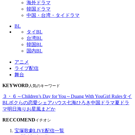
海外ドラマ
韓国ドラマ
中国・台湾・タイドラマ
BL
タイBL
台湾BL
韓国BL
国内BL
アニメ
ライブ配信
舞台
KEYWORD
人気のキーワード
３・６～Children’s Day for You～
Duang With You
Girl Rules
タイ
BL
ボクらの恋愛シェアハウス
七海ひろき
中国ドラマ
夏ドラ
マ
明日海りお
星風まどか
RECCOMEND
イチオシ
宝塚歌劇LIVE配信一覧