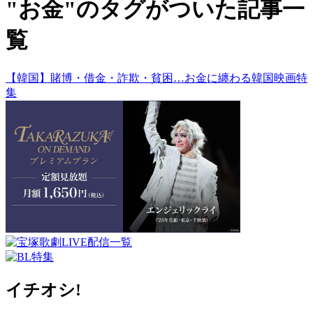
"お金"のタグがついた記事一
覧
【韓国】賭博・借金・詐欺・貧困…お金に纏わる韓国映画特
集
イチオシ!