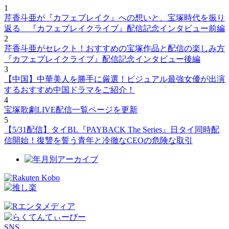
1
芹香斗亜が『カフェブレイク』への想いと、宝塚時代を振り
返る 『カフェブレイクライブ』配信記念インタビュー前編
2
芹香斗亜がセレクト！おすすめの宝塚作品と配信の楽しみ方
『カフェブレイクライブ』配信記念インタビュー後編
3
【中国】中華美人を勝手に厳選！ビジュアル最強女優が出演
するおすすめ中国ドラマをご紹介！
4
宝塚歌劇LIVE配信一覧ページを更新
5
【5/31配信】タイBL『PAYBACK The Series』日タイ同時配
信開始！復讐を誓う青年と冷徹なCEOの危険な取引
SNS