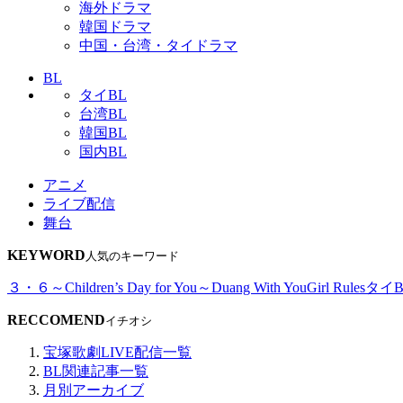
海外ドラマ
韓国ドラマ
中国・台湾・タイドラマ
BL
タイBL
台湾BL
韓国BL
国内BL
アニメ
ライブ配信
舞台
KEYWORD
人気のキーワード
３・６～Children’s Day for You～
Duang With You
Girl Rules
タイB
RECCOMEND
イチオシ
宝塚歌劇LIVE配信一覧
BL関連記事一覧
月別アーカイブ