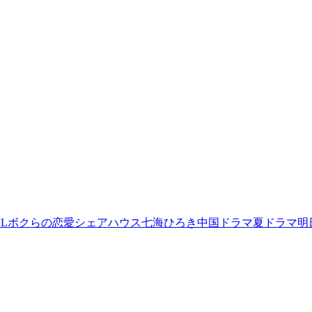
L
ボクらの恋愛シェアハウス
七海ひろき
中国ドラマ
夏ドラマ
明