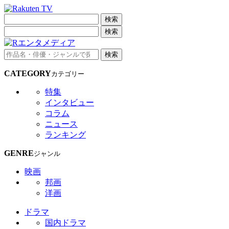
検索
検索
検索
CATEGORY
カテゴリー
特集
インタビュー
コラム
ニュース
ランキング
GENRE
ジャンル
映画
邦画
洋画
ドラマ
国内ドラマ