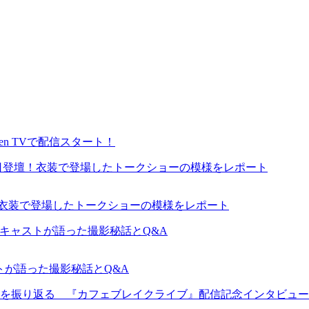
en TVで配信スタート！
が来日登壇！衣装で登場したトークショーの模様をレポート
ャストが語った撮影秘話とQ&A