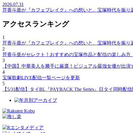
2026.07.31
芹香斗亜が『カフェブレイク』への想いと、宝塚時代を振り
アクセスランキング
1
芹香斗亜が『カフェブレイク』への想いと、宝塚時代を振り
2
芹香斗亜がセレクト！おすすめの宝塚作品と配信の楽しみ方
3
【中国】中華美人を勝手に厳選！ビジュアル最強女優が出演
4
宝塚歌劇LIVE配信一覧ページを更新
5
【5/31配信】タイBL『PAYBACK The Series』日タ