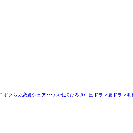
L
ボクらの恋愛シェアハウス
七海ひろき
中国ドラマ
夏ドラマ
明