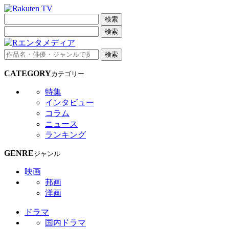
検索
検索
検索
CATEGORY
カテゴリー
特集
インタビュー
コラム
ニュース
ランキング
GENRE
ジャンル
映画
邦画
洋画
ドラマ
国内ドラマ