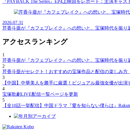
『PAYBACK The Series』EP4上映回をレポート：主演キ
2026.07.31
芹香斗亜が『カフェブレイク』への想いと、宝塚時代を振り
アクセスランキング
1
芹香斗亜が『カフェブレイク』への想いと、宝塚時代を振り
2
芹香斗亜がセレクト！おすすめの宝塚作品と配信の楽しみ方
3
【中国】中華美人を勝手に厳選！ビジュアル最強女優が出演
4
宝塚歌劇LIVE配信一覧ページを更新
5
【全10話一挙配信】中国ドラマ『愛を知らない僕らは』Rakut