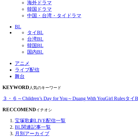
海外ドラマ
韓国ドラマ
中国・台湾・タイドラマ
BL
タイBL
台湾BL
韓国BL
国内BL
アニメ
ライブ配信
舞台
KEYWORD
人気のキーワード
３・６～Children’s Day for You～
Duang With You
Girl Rules
タイB
RECCOMEND
イチオシ
宝塚歌劇LIVE配信一覧
BL関連記事一覧
月別アーカイブ