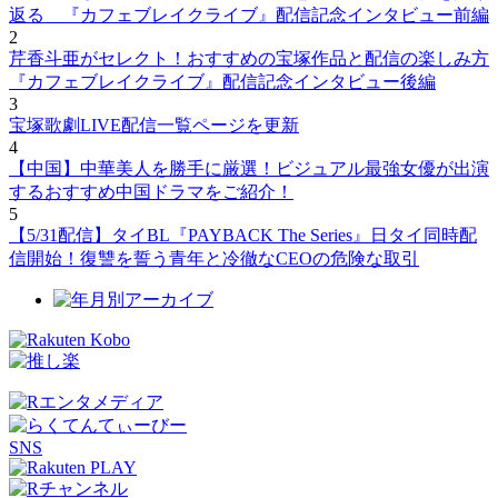
返る 『カフェブレイクライブ』配信記念インタビュー前編
2
芹香斗亜がセレクト！おすすめの宝塚作品と配信の楽しみ方
『カフェブレイクライブ』配信記念インタビュー後編
3
宝塚歌劇LIVE配信一覧ページを更新
4
【中国】中華美人を勝手に厳選！ビジュアル最強女優が出演
するおすすめ中国ドラマをご紹介！
5
【5/31配信】タイBL『PAYBACK The Series』日タイ同時配
信開始！復讐を誓う青年と冷徹なCEOの危険な取引
SNS