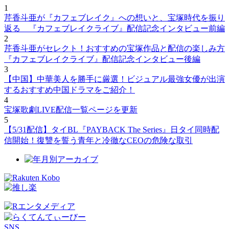
1
芹香斗亜が『カフェブレイク』への想いと、宝塚時代を振り
返る 『カフェブレイクライブ』配信記念インタビュー前編
2
芹香斗亜がセレクト！おすすめの宝塚作品と配信の楽しみ方
『カフェブレイクライブ』配信記念インタビュー後編
3
【中国】中華美人を勝手に厳選！ビジュアル最強女優が出演
するおすすめ中国ドラマをご紹介！
4
宝塚歌劇LIVE配信一覧ページを更新
5
【5/31配信】タイBL『PAYBACK The Series』日タイ同時配
信開始！復讐を誓う青年と冷徹なCEOの危険な取引
SNS