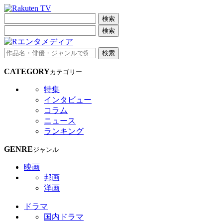
検索
検索
検索
CATEGORY
カテゴリー
特集
インタビュー
コラム
ニュース
ランキング
GENRE
ジャンル
映画
邦画
洋画
ドラマ
国内ドラマ