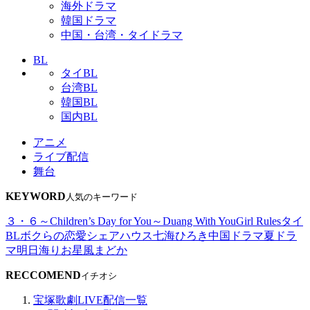
海外ドラマ
韓国ドラマ
中国・台湾・タイドラマ
BL
タイBL
台湾BL
韓国BL
国内BL
アニメ
ライブ配信
舞台
KEYWORD
人気のキーワード
３・６～Children’s Day for You～
Duang With You
Girl Rules
タイ
BL
ボクらの恋愛シェアハウス
七海ひろき
中国ドラマ
夏ドラ
マ
明日海りお
星風まどか
RECCOMEND
イチオシ
宝塚歌劇LIVE配信一覧