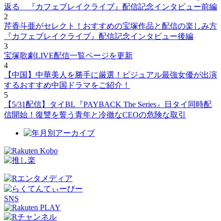
返る 『カフェブレイクライブ』配信記念インタビュー前編
2
芹香斗亜がセレクト！おすすめの宝塚作品と配信の楽しみ方
『カフェブレイクライブ』配信記念インタビュー後編
3
宝塚歌劇LIVE配信一覧ページを更新
4
【中国】中華美人を勝手に厳選！ビジュアル最強女優が出演
するおすすめ中国ドラマをご紹介！
5
【5/31配信】タイBL『PAYBACK The Series』日タイ同時配
信開始！復讐を誓う青年と冷徹なCEOの危険な取引
SNS