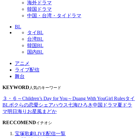
海外ドラマ
韓国ドラマ
中国・台湾・タイドラマ
BL
タイBL
台湾BL
韓国BL
国内BL
アニメ
ライブ配信
舞台
KEYWORD
人気のキーワード
３・６～Children’s Day for You～
Duang With You
Girl Rules
タイ
BL
ボクらの恋愛シェアハウス
七海ひろき
中国ドラマ
夏ドラ
マ
明日海りお
星風まどか
RECCOMEND
イチオシ
宝塚歌劇LIVE配信一覧