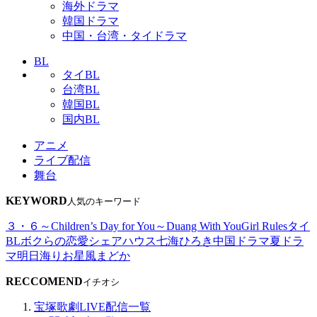
海外ドラマ
韓国ドラマ
中国・台湾・タイドラマ
BL
タイBL
台湾BL
韓国BL
国内BL
アニメ
ライブ配信
舞台
KEYWORD
人気のキーワード
３・６～Children’s Day for You～
Duang With You
Girl Rules
タイ
BL
ボクらの恋愛シェアハウス
七海ひろき
中国ドラマ
夏ドラ
マ
明日海りお
星風まどか
RECCOMEND
イチオシ
宝塚歌劇LIVE配信一覧