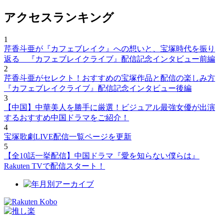
アクセスランキング
1
芹香斗亜が『カフェブレイク』への想いと、宝塚時代を振り
返る 『カフェブレイクライブ』配信記念インタビュー前編
2
芹香斗亜がセレクト！おすすめの宝塚作品と配信の楽しみ方
『カフェブレイクライブ』配信記念インタビュー後編
3
【中国】中華美人を勝手に厳選！ビジュアル最強女優が出演
するおすすめ中国ドラマをご紹介！
4
宝塚歌劇LIVE配信一覧ページを更新
5
【全10話一挙配信】中国ドラマ『愛を知らない僕らは』
Rakuten TVで配信スタート！